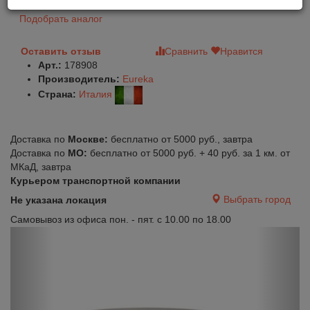
Подобрать аналог
Оставить отзыв
Сравнить
Нравится
Арт.:
178908
Производитель:
Eureka
Страна:
Италия
Доставка по
Москве:
бесплатно от 5000 руб., завтра
Доставка по
МО:
бесплатно от 5000 руб. + 40 руб. за 1 км. от
МКаД, завтра
Курьером транспортной компании
Выбрать город
Не указана локация
Самовывоз из офиса пон. - пят. с 10.00 по 18.00
Previous
Next