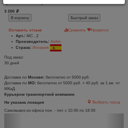
3 200
В корзину
Быстрый заказ
Оставить отзыв
Сравнить
Нравится
Арт.:
MC...2
Производитель:
Anfim
Страна:
Испания
Под заказ:
30 дней
Доставка по
Москве:
бесплатно от 5000 руб.
Доставка по
МО:
бесплатно от 5000 руб. + 40 руб. за 1 км. от
МКаД
Курьером транспортной компании
Выбрать город
Не указана локация
Самовывоз из офиса пон. - пят. с 10.00 по 18.00
Previous
Next