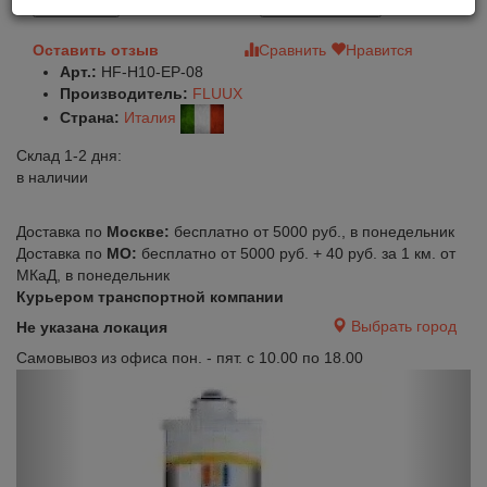
В корзину
Быстрый заказ
Оставить отзыв
Сравнить
Нравится
Арт.:
HF-H10-EP-08
Производитель:
FLUUX
Страна:
Италия
Склад 1-2 дня:
в наличии
Доставка по
Москве:
бесплатно от 5000 руб., в понедельник
Доставка по
МО:
бесплатно от 5000 руб. + 40 руб. за 1 км. от
МКаД, в понедельник
Курьером транспортной компании
Выбрать город
Не указана локация
Самовывоз из офиса пон. - пят. с 10.00 по 18.00
Previous
Next