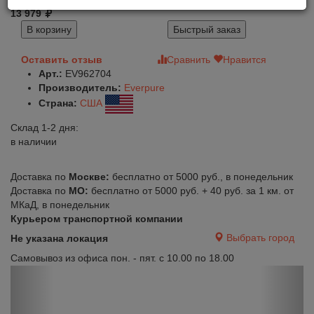
13 979
В корзину
Быстрый заказ
Оставить отзыв
Сравнить
Нравится
Арт.:
EV962704
Производитель:
Everpure
Страна:
США
Склад 1-2 дня:
в наличии
Доставка по
Москве:
бесплатно от 5000 руб., в понедельник
Доставка по
МО:
бесплатно от 5000 руб. + 40 руб. за 1 км. от
МКаД, в понедельник
Курьером транспортной компании
Выбрать город
Не указана локация
Самовывоз из офиса пон. - пят. с 10.00 по 18.00
Previous
Next