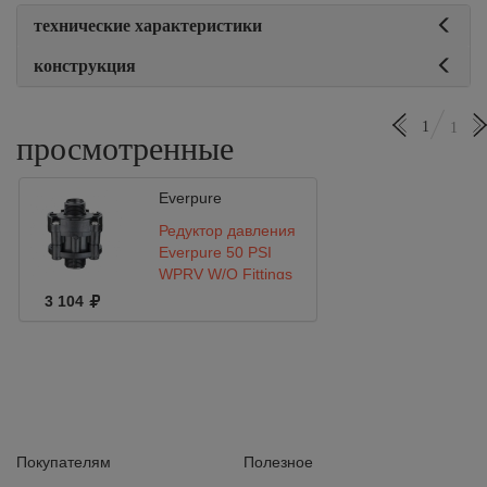
технические характеристики
конструкция
1
1
просмотренные
Everpure
Редуктор давления
Everpure 50 PSI
WPRV W/O Fittings
Pressure Regulator
3 104
Покупателям
Полезное