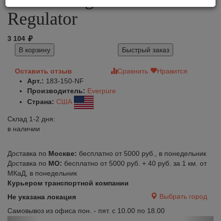
Regulator
3 104
В корзину
Быстрый заказ
Оставить отзыв
Сравнить
Нравится
Арт.:
183-150-NF
Производитель:
Everpure
Страна:
США
Склад 1-2 дня:
в наличии
Доставка по
Москве:
бесплатно от 5000 руб., в понедельник
Доставка по
МО:
бесплатно от 5000 руб. + 40 руб. за 1 км. от
МКаД, в понедельник
Курьером транспортной компании
Выбрать город
Не указана локация
Самовывоз из офиса пон. - пят. с 10.00 по 18.00