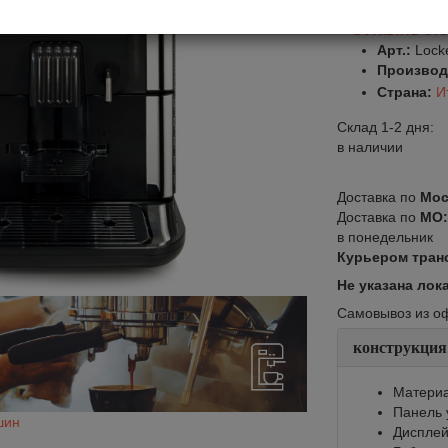
Оставить от
Арт.:
Lock
Производ
Страна:
И
Склад 1-2 дня:
в наличии
Доставка по
Мос
Доставка по
МО
в понедельник
Курьером тран
Не указана лок
Самовывоз из офи
конструкция
Материа
Панель 
шин
Диспле