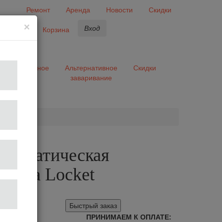
Ремонт
Аренда
Новости
Скидки
×
Вход
бранное
Корзина
ары
Разное
Альтернативное
Скидки
заваривание
та
втоматическая
шина Locket
00
Быстрый заказ
ПРИНИМАЕМ К ОПЛАТЕ: