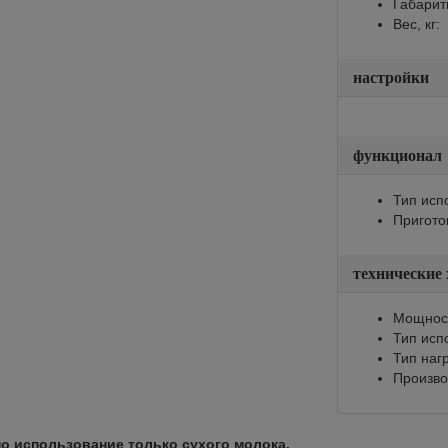
Габарит
Вес, кг:
настройки
функционал
Тип исп
Пригото
технические
Мощност
Тип исп
Тип наг
Произво
о использование только сухого молока.