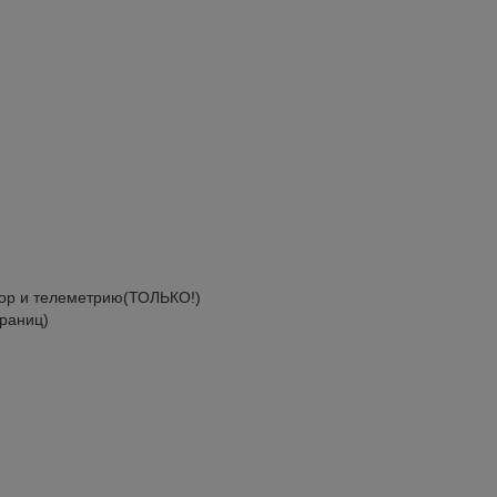
тор и телеметрию(ТОЛЬКО!)
траниц)