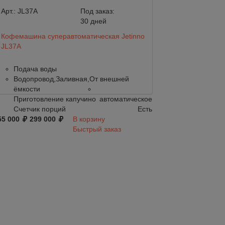
Арт.:
JL37A
Под заказ:
Арт.:
JL33A
30 дней
Кофемашина суперавтоматическая Jetinno
Кофемашина супе
JL37A
JL33A
Подача воды
Подача воды
Водопровод,Заливная,От внешней
Водопровод,
ёмкости
ёмкости
Приготовление капучино
автоматическое
Приготовлени
Счетчик порций
Есть
Счетчик порц
55 000
299 000
В корзину
260 000
297 000
Быстрый заказ