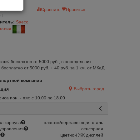
зыв
Сравнить
Нравится
et
итель:
Saeco
талия
кве:
бесплатно от 5000 руб., в понедельник
:
бесплатно от 5000 руб. + 40 руб. за 1 км. от МКаД,
спортной компании
Выбрать город
ация
са пон. - пят. с 10.00 по 18.00
л корпуса
пластик/нержавеющая сталь
управления
сенсорная
й
цветной ЖК дисплей