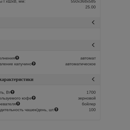
ы ГхШхВ, мм:
550х368х585
25.00
олнения
автомат
вление капучино
автоматическое
 характеристики
ь, Вт
1700
ользуемого кофе
зерновой
ревателя
бойлер
дительность чашек/день, шт.
100