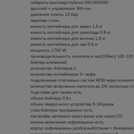
габариты выс/шир/глубина 585/368/550
дисплей + управление ЖК+тач
давление помпы 13 бар
жернова сталь
емкость контейнера для зерен 1,8 кг
емкость контейнера для шоколада 0,8 кг
емкость контейнера для молока 1,8 кг
емкость контейнера для чая 0,8 кг
мощность 1700 W
производительность напитков в час(150мл) 100-120
бойлер алюминий
количество бойлеров 1
количество контейнеров 3+ кофе
подключение платежных систем MDB через коннек
количество возможных напитков до 24( несколько с
подставка для чашек есть
объем бойлера 0,6л
объем заварочного устройства 9-16грамм
слив бойлера программно есть
настройки автомата через меню или через CD
кнопка включения кофемашины есть
корпус кофемашины разборный(стенка + боковины)
количество ингредиентов в одном напитке 3