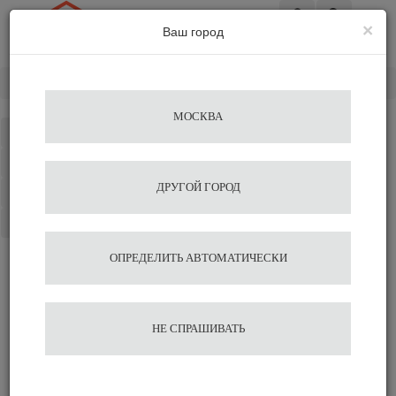
×
Ваш город
Вход
Главная
Кофемашины
Суперавтоматы
Saeco
МОСКВА
Каталог
Избранное
ДРУГОЙ ГОРОД
Сравнение
Корзина
ОПРЕДЕЛИТЬ АВТОМАТИЧЕСКИ
НЕ СПРАШИВАТЬ
Суперавтоматы Saeco
Кофеварки для дома