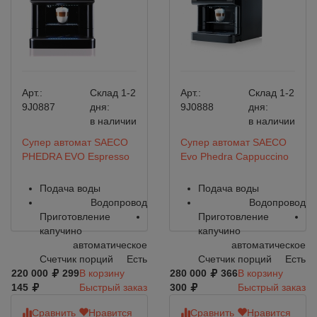
Арт.:
Склад 1-2
Арт.:
Склад 1-2
9J0887
дня:
9J0888
дня:
в наличии
в наличии
Супер автомат SAECO
Супер автомат SAECO
PHEDRA EVO Espresso
Evo Phedra Cappuccino
Подача воды
Подача воды
Водопровод
Водопровод
Приготовление
Приготовление
капучино
капучино
автоматическое
автоматическое
Счетчик порций
Есть
Счетчик порций
Есть
220 000
299
В корзину
280 000
366
В корзину
145
Быстрый заказ
300
Быстрый заказ
Сравнить
Нравится
Сравнить
Нравится