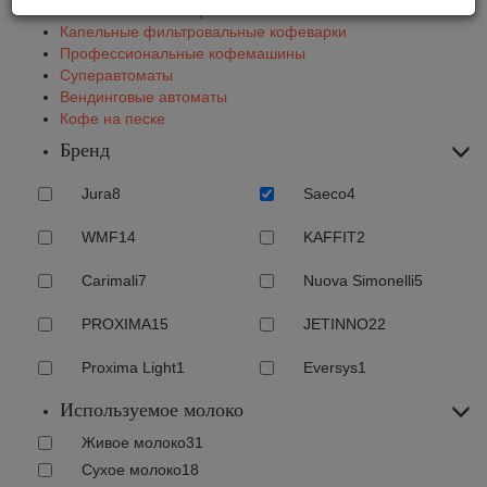
Автоматические кофемашины
Капельные фильтровальные кофеварки
Профессиональные кофемашины
Суперавтоматы
Вендинговые автоматы
Кофе на песке
Бренд
Jura
8
Saeco
4
WMF
14
KAFFIT
2
Carimali
7
Nuova Simonelli
5
PROXIMA
15
JETINNO
22
Proxima Light
1
Eversys
1
Используемое молоко
Живое молоко
31
Сухое молоко
18