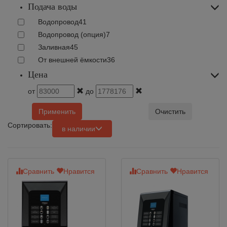
Подача воды
Водопровод
41
Водопровод (опция)
7
Заливная
45
От внешней ёмкости
36
Цена
от
до
Применить
Очистить
Сортировать:
в наличии
Сравнить
Нравится
Сравнить
Нравится