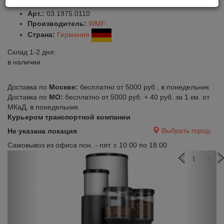
Оставить отзыв
Сравнить
Нравится
Арт.:
03.1975.0110
Производитель:
WMF
Страна:
Германия
Склад 1-2 дня:
в наличии
Доставка по
Москве:
бесплатно от 5000 руб., в понедельник
Доставка по
МО:
бесплатно от 5000 руб. + 40 руб. за 1 км. от
МКаД, в понедельник
Курьером транспортной компании
Выбрать город
Не указана локация
Самовывоз из офиса пон. - пят. с 10.00 по 18.00
Previous
Next
1
3