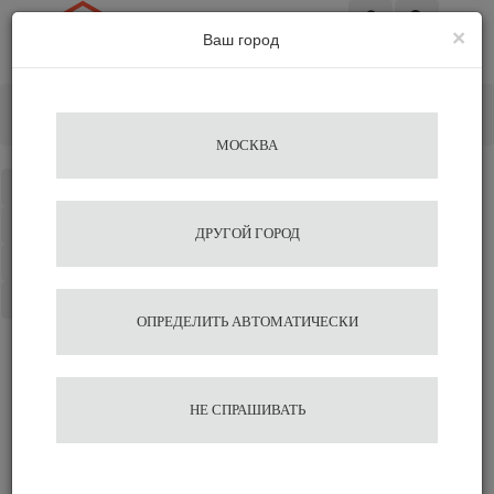
×
Ваш город
Вход
Главная
Кофемашины
Суперавтоматы
Кофемашина WMF 1500 F
МОСКВА
Каталог
Избранное
ДРУГОЙ ГОРОД
Сравнение
Корзина
ОПРЕДЕЛИТЬ АВТОМАТИЧЕСКИ
Кофемашина WMF 1500 F
НЕ СПРАШИВАТЬ
1 049 928
1 105 187
Выбрать комплектацию
Быстрый заказ