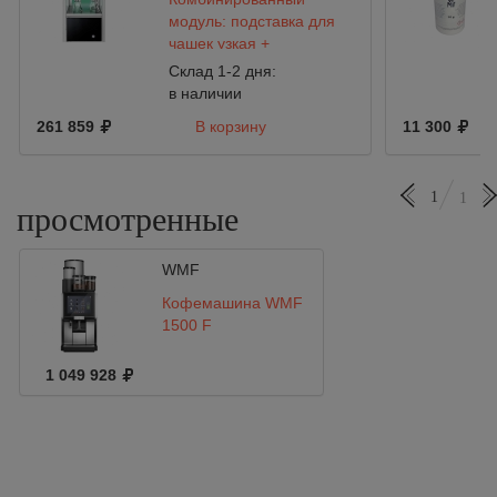
модуль: подставка для
чашек узкая +
холодильник WMF
Склад 1-2 дня:
в наличии
261 859
В корзину
11 300
1
1
просмотренные
WMF
Кофемашина WMF
1500 F
1 049 928