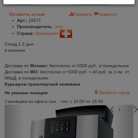
В корзину
Быстрый заказ
Оставить отзыв
Сравнить
Нравится
Арт.:
15571
Производитель:
Jura
Страна:
Швейцария
Склад 1-2 дня:
в наличии
Доставка по
Москве:
бесплатно от 5000 руб., в понедельник
Доставка по
МО:
бесплатно от 5000 руб. + 40 руб. за 1 км. от
МКаД, в понедельник
Курьером транспортной компании
Выбрать город
Не указана локация
Самовывоз из офиса пон. - пят. с 10.00 по 18.00
Previous
Next
1
2