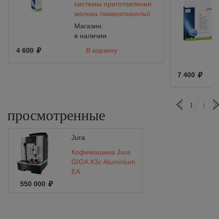
системы приготовления
молока (микрогранулы)
180g Jura
Магазин:
в наличии
4 600
В корзину
7 400
1
1
просмотренные
Jura
Кофемашина Jura
GIGA X3c Aluminium
EA
550 000