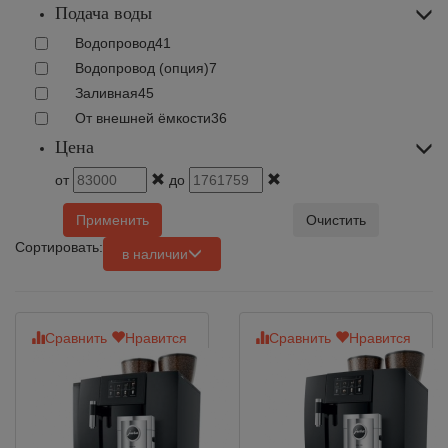
Подача воды
Водопровод
41
Водопровод (опция)
7
Заливная
45
От внешней ёмкости
36
Цена
от
до
Применить
Очистить
Сортировать:
в наличии
Сравнить
Нравится
Сравнить
Нравится