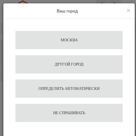
×
Ваш город
Вход
Главная
Кофемашины
Суперавтоматы
Jura
МОСКВА
Каталог
Избранное
ДРУГОЙ ГОРОД
Сравнение
Корзина
ОПРЕДЕЛИТЬ АВТОМАТИЧЕСКИ
НЕ СПРАШИВАТЬ
СУПЕРАВТОМАТЫ JURA
Кофеварки для дома