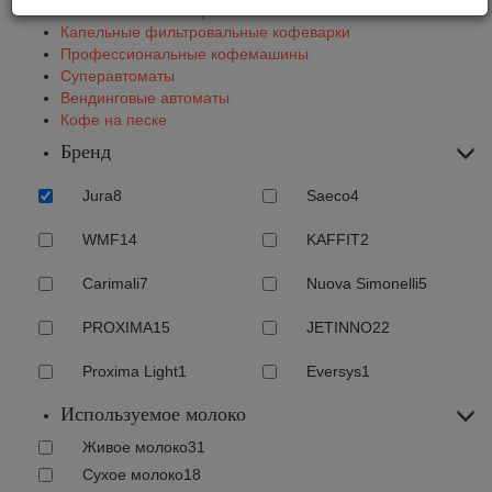
Автоматические кофемашины
Капельные фильтровальные кофеварки
Профессиональные кофемашины
Суперавтоматы
Вендинговые автоматы
Кофе на песке
Бренд
Jura
8
Saeco
4
WMF
14
KAFFIT
2
Carimali
7
Nuova Simonelli
5
PROXIMA
15
JETINNO
22
Proxima Light
1
Eversys
1
Используемое молоко
Живое молоко
31
Сухое молоко
18