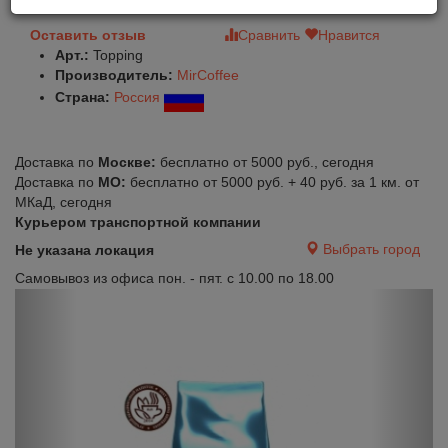
Оставить отзыв
Сравнить
Нравится
Арт.:
Topping
Производитель:
MirCoffee
Страна:
Россия
Доставка по
Москве:
бесплатно от 5000 руб., сегодня
Доставка по
МО:
бесплатно от 5000 руб. + 40 руб. за 1 км. от
МКаД, сегодня
Курьером транспортной компании
Выбрать город
Не указана локация
Самовывоз из офиса пон. - пят. с 10.00 по 18.00
Previous
Next