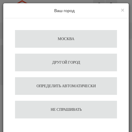
×
Ваш город
Вход
Главная
Кофе&Чай Ингредиенты
Сухие ингредиенты
Cухое молоко Almafood "Topping" 1 кг
МОСКВА
Каталог
Избранное
ДРУГОЙ ГОРОД
Сравнение
Корзина
ОПРЕДЕЛИТЬ АВТОМАТИЧЕСКИ
Cухое молоко Almafood
НЕ СПРАШИВАТЬ
"Topping" 1 кг
Подобрать аналог