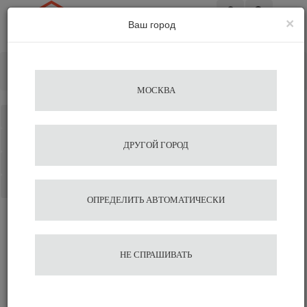
×
Ваш город
Вход
Главная
Кофе&Чай Ингредиенты
Сухие ингредиенты
MirCoffee
МОСКВА
Каталог
Избранное
ДРУГОЙ ГОРОД
Сравнение
Корзина
ОПРЕДЕЛИТЬ АВТОМАТИЧЕСКИ
НЕ СПРАШИВАТЬ
Сухие ингредиенты MirCoffee