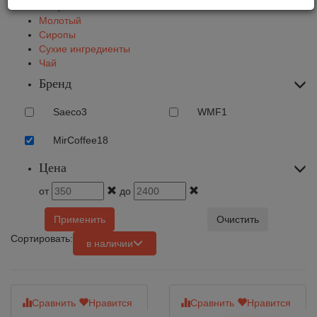
В зернах
Молотый
Сиропы
Сухие ингредиенты
Чай
Бренд
Saeco
3
WMF
1
MirCoffee
18
Цена
от
до
Применить
Очистить
Сортировать:
в наличии
Сравнить
Нравится
Сравнить
Нравится