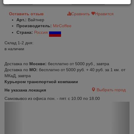
В корзину
Быстрый заказ
Оставить отзыв
Сравнить
Нравится
Арт.:
Вайтнер
Производитель:
MirCoffee
Страна:
Россия
Склад 1-2 дня:
в наличии
Доставка по
Москве:
бесплатно от 5000 руб., завтра
Доставка по
МО:
бесплатно от 5000 руб. + 40 руб. за 1 км. от
МКаД, завтра
Курьером транспортной компании
Выбрать город
Не указана локация
Самовывоз из офиса пон. - пят. с 10.00 по 18.00
Previous
Next