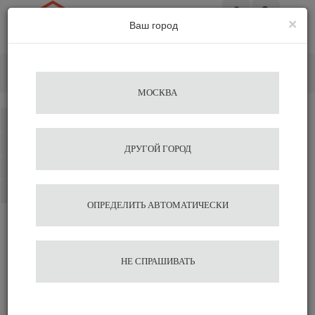
×
Ваш город
Вход
Главная
Кофе&Чай Ингредиенты
Сухие ингредиенты
Сливки De Marco Вайтнер 1 кг.
МОСКВА
Каталог
Избранное
ДРУГОЙ ГОРОД
Сравнение
Корзина
ОПРЕДЕЛИТЬ АВТОМАТИЧЕСКИ
Сливки De Marco Вайтнер
НЕ СПРАШИВАТЬ
1 кг.
600