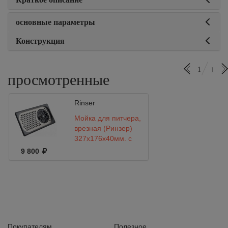
основные параметры
Конструкция
1
1
просмотренные
Rinser
Мойка для питчера,
врезная (Ринзер)
327x176х40мм, с
сушильной сеткой
9 800
(черн)
Покупателям
Полезное