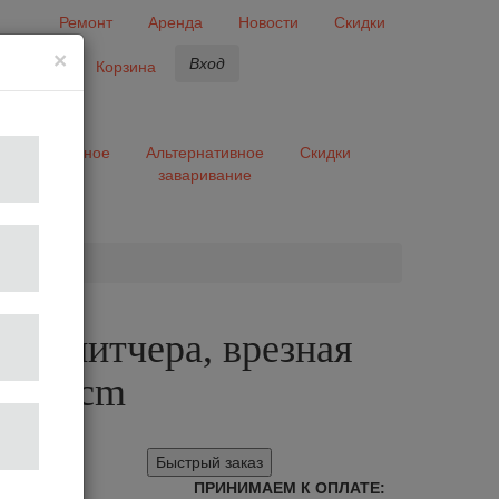
Ремонт
Аренда
Новости
Скидки
×
Вход
бранное
Корзина
ары
Разное
Альтернативное
Скидки
заваривание
та
для питчера, врезная
6x6.5cm
Быстрый заказ
ПРИНИМАЕМ К ОПЛАТЕ: