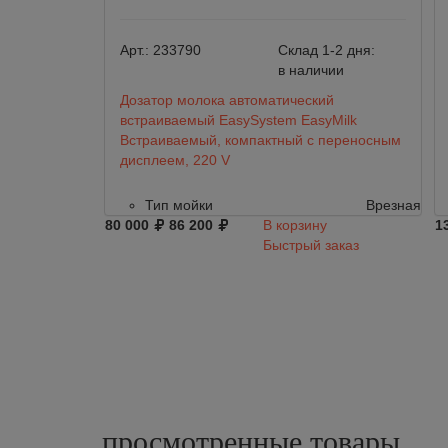
Арт.:
233790
Склад 1-2 дня:
в наличии
Дозатор молока автоматический
встраиваемый EasySystem EasyMilk
Встраиваемый, компактный с переносным
дисплеем, 220 V
Тип мойки
Врезная
80 000
86 200
В корзину
1
Быстрый заказ
просмотренные
товары