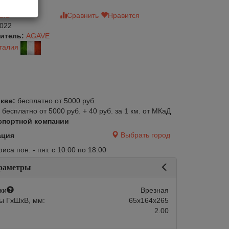
зыв
Сравнить
Нравится
022
итель:
AGAVE
талия
кве:
бесплатно от 5000 руб.
:
бесплатно от 5000 руб. + 40 руб. за 1 км. от МКаД
спортной компании
Выбрать город
ация
са пон. - пят. с 10.00 по 18.00
раметры
ки
Врезная
ы ГхШхВ, мм:
65х164х265
2.00