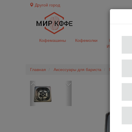
Другой город
доставк
Кофемашины
Кофемолки
Кофе&Чай
Ингредиент
Главная
Аксессуары для бариста
Мойки для 
Previous
Next