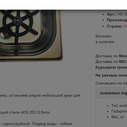
Оставить от
Арт.:
HX-2
Производ
Страна:
И
Магазин:
в наличии
Доставка по
Мос
Доставка по
МО
Курьером тран
Не указана лок
Самовывоз из офи
основные па
вину, установив рядом небольшой кран для
Тип мой
Габарит
щей стали AISI 201 0,8mm
Вес, кг:
 - одноструйный. Подвод воды - гибкая