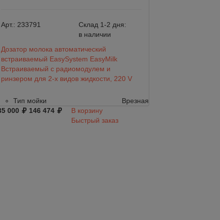
Арт.:
233791
Склад 1-2 дня:
Арт.:
300х250
в наличии
Дозатор молока автоматический
Компактная мойк
встраиваемый EasySystem EasyMilk
под кран для чис
Встраиваемый с радиомодулем и
столешницу.
ринзером для 2-х видов жидкости, 220 V
Тип мойки
Тип мойки
Врезная
14 400
35 000
146 474
В корзину
Быстрый заказ