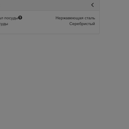
я
л посуды
Нержавеющая сталь
суды
Серебристый
авится
Сравнить
Нравится