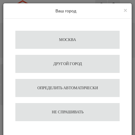
×
Ваш город
Вход
Главная
Аксессуары для бариста
Мойки для питчера (Ринзеры)
МОСКВА
Дозатор молока автоматический встраиваемый EasySystem
EasyMilk Встраиваемый, компактный с переносным дисплеем,
220 V
ДРУГОЙ ГОРОД
Каталог
Избранное
ОПРЕДЕЛИТЬ АВТОМАТИЧЕСКИ
Сравнение
Корзина
НЕ СПРАШИВАТЬ
Дозатор молока