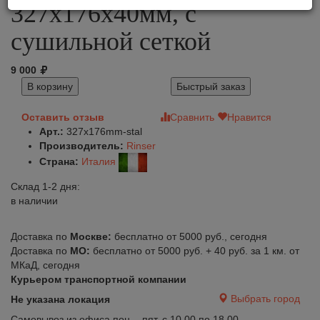
327x176х40мм, с
сушильной сеткой
9 000
В корзину
Быстрый заказ
Оставить отзыв
Сравнить
Нравится
Арт.:
327x176mm-stal
Производитель:
Rinser
Страна:
Италия
Склад 1-2 дня:
в наличии
Доставка по
Москве:
бесплатно от 5000 руб., сегодня
Доставка по
МО:
бесплатно от 5000 руб. + 40 руб. за 1 км. от
МКаД, сегодня
Курьером транспортной компании
Выбрать город
Не указана локация
Самовывоз из офиса пон. - пят. с 10.00 по 18.00