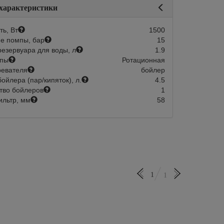
 характеристики
Количество групп
рупп
1
Тип исполнения
ь, Вт
1500
ния
автомат
Мощность, Вт
е помпы, бар
15
1500
Объем резервуара для воды, л
езервуара для воды, л
1.9
уара для воды, л
1.9
552 500
В корзину
мпы
Ротационная
Быстрый зака
г
ревателя
бойлер
ойлера (пар/кипяток), л.
4.5
тво бойлеров
1
льтр, мм
58
1
1