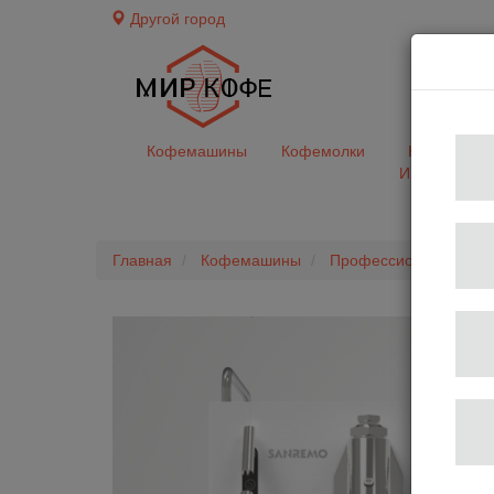
Другой город
доставк
Кофемашины
Кофемолки
Кофе&Чай
Ингредиент
Главная
Кофемашины
Профессиональные 