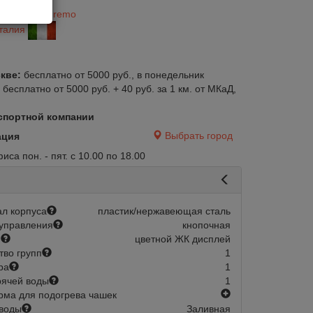
 R
итель:
Sanremo
талия
кве:
бесплатно от 5000 руб., в понедельник
:
бесплатно от 5000 руб. + 40 руб. за 1 км. от МКаД,
спортной компании
Выбрать город
ация
са пон. - пят. с 10.00 по 18.00
л корпуса
пластик/нержавеющая сталь
управления
кнопочная
й
цветной ЖК дисплей
тво групп
1
ра
1
рячей воды
1
есть
ма для подогрева чашек
воды
Заливная