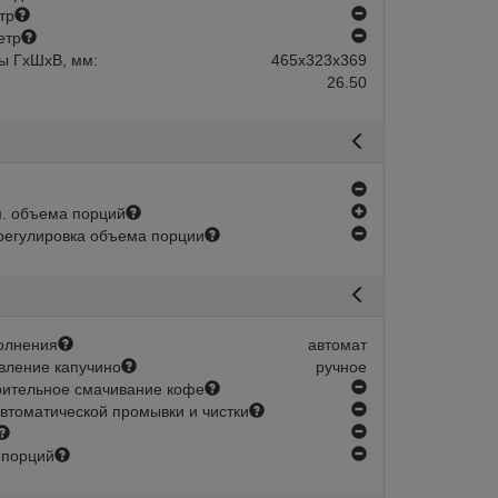
нет
тр
нет
етр
ы ГхШхВ, мм:
465х323х369
26.50
авится
Сравнить
Нравится
нет
есть
. объема порций
нет
регулировка объема порции
олнения
автомат
вление капучино
ручное
нет
ительное смачивание кофе
нет
втоматической промывки и чистки
Арт.:
178137
Под заказ:
нет
30 дней
нет
 порций
remo You 1GR PDL,
Кофемашина Sanremo YOU