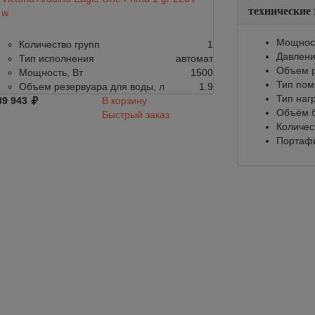
технические
w
Количество г
Мощност
Количество групп
1
Тип исполне
Давлени
Тип исполнения
автомат
Мощность, Вт
Объем р
Мощность, Вт
1500
Объем резерв
Тип по
Объем резервуара для воды, л
1.9
Подобрать анало
Тип наг
89 943
В корзину
Объём б
Быстрый заказ
Количес
Портафи