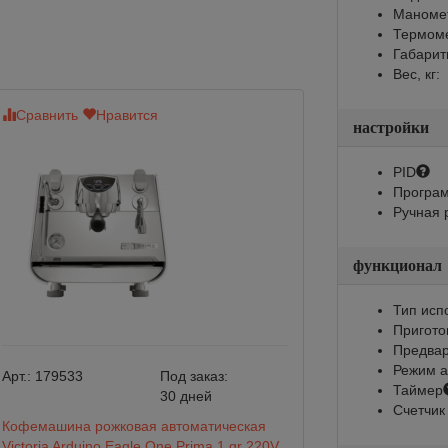
Маноме
Термом
Габарит
Вес, кг:
Сравнить
Нравится
Сравнить
Нр
настройки
Нет в наличии
PID
Програм
Ручная 
функционал
Тип исп
Пригото
Предвар
Режим а
Арт.:
179533
Под заказ:
Таймер
30 дней
Арт.:
177734
Счетчик
Кофемашина рожковая автоматическая
Кофемашина San
Victoria Arduino Eagle One Prima 1 gr 220V
жемчужно-белая