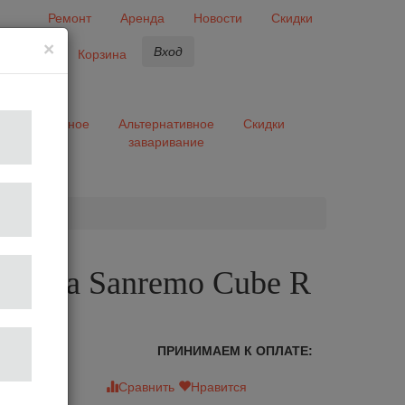
Ремонт
Аренда
Новости
Скидки
×
Вход
бранное
Корзина
ары
Разное
Альтернативное
Скидки
заваривание
та
шина Sanremo Cube R
лог
ПРИНИМАЕМ К ОПЛАТЕ:
зыв
Сравнить
Нравится