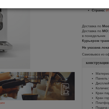
Арт.:
Cube
Производ
Страна:
И
Доставка по
Мос
Доставка по
МО
в понедельник
Курьером тран
Не указана лок
Самовывоз из офи
конструкция
Материа
Панель 
Диспле
Количес
Кран па
Кран го
шин
Платфор
Подача 