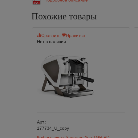
Похожие товары
Сравнить
Нравится
Нет в наличии
Арт.:
177734_U_copy
Кофемашина Sanremo You 1GR PDL,