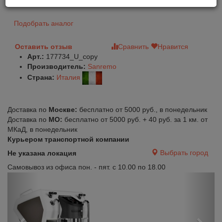
Подобрать аналог
Оставить отзыв
Сравнить
Нравится
Арт.:
177734_U_copy
Производитель:
Sanremo
Страна:
Италия
Доставка по
Москве:
бесплатно от 5000 руб., в понедельник
Доставка по
МО:
бесплатно от 5000 руб. + 40 руб. за 1 км. от
МКаД, в понедельник
Курьером транспортной компании
Выбрать город
Не указана локация
Самовывоз из офиса пон. - пят. с 10.00 по 18.00
Previous
Next