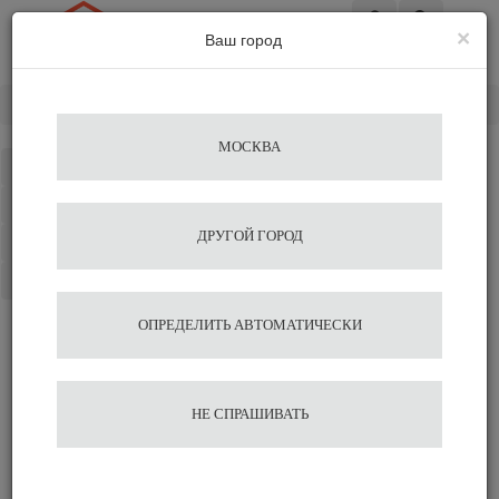
×
Ваш город
Вход
Главная
Разное
Подставки для чашек
Carimali
МОСКВА
Каталог
Избранное
ДРУГОЙ ГОРОД
Сравнение
Корзина
ОПРЕДЕЛИТЬ АВТОМАТИЧЕСКИ
НЕ СПРАШИВАТЬ
Подставки для чашек Carimali
Водонагреватели