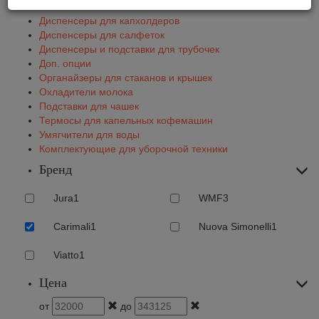
Вспениватели
Диспенсеры для капхолдеров
Диспенсеры для салфеток
Диспенсеры и подставки для трубочек
Доп. опции
Органайзеры для стаканов и крышек
Охладители молока
Подставки для чашек
Термосы для капельных кофемашин
Умягчители для воды
Комплектующие для уборочной техники
Бренд
Jura
1
WMF
3
Carimali
1
Nuova Simonelli
1
Viatto
1
Цена
от
до