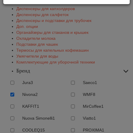
Вспениватели
Диспенсеры для капхолдеров
Диспенсеры для салфеток
Диспенсеры и подставки для трубочек
Доп. опции
Органайзеры для стаканов и крышек
Охладители молока
Подставки для чашек
Термосы для капельных кофемашин
Умягчители для воды
Комплектующие для уборочной техники
Бренд
Jura
3
Saeco
1
Nivona
2
WMF
8
KAFFIT
1
MirCoffee
1
Nuova Simonelli
1
Viatto
1
COOLEQ
15
PROXIMA
1