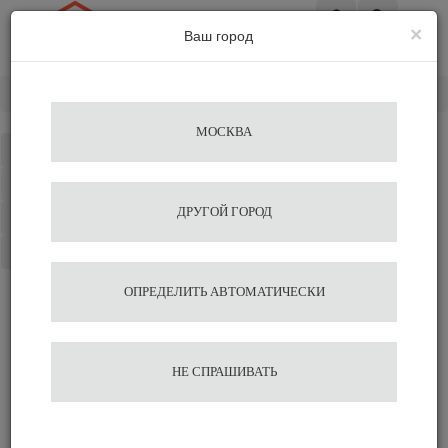
×
Ваш город
Вход
Главная
Разное
Охладители молока
Nivona
МОСКВА
Каталог
Избранное
ДРУГОЙ ГОРОД
Сравнение
Корзина
ОПРЕДЕЛИТЬ АВТОМАТИЧЕСКИ
НЕ СПРАШИВАТЬ
Охладители молока Nivona
Водонагреватели