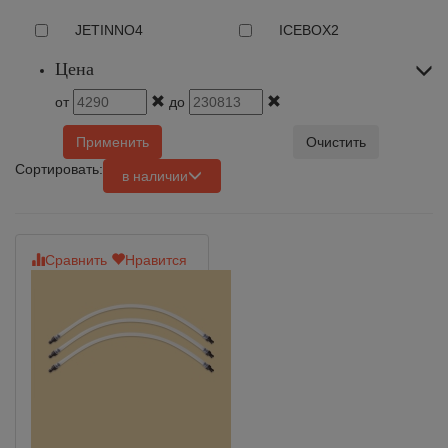
JETINNO
4
ICEBOX
2
Цена
от
до
Применить
Очистить
Сортировать:
в наличии
Сравнить
Нравится