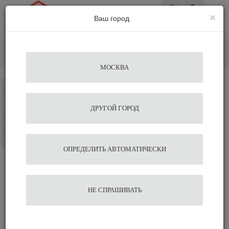
×
Ваш город
Вход
Главная
Кофемолки
Профессиональная кофемолка Mazzer ZM белая
МОСКВА
Каталог
Избранное
ДРУГОЙ ГОРОД
Сравнение
Корзина
ОПРЕДЕЛИТЬ АВТОМАТИЧЕСКИ
Профессиональная
НЕ СПРАШИВАТЬ
кофемолка Mazzer ZM
белая