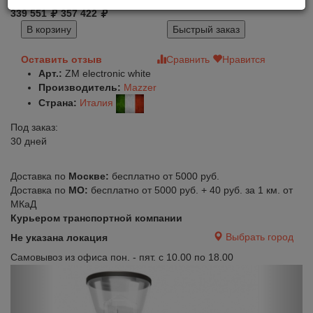
339 551
357 422
В корзину
Быстрый заказ
Оставить отзыв
Сравнить
Нравится
Арт.:
ZM electronic white
Производитель:
Mazzer
Страна:
Италия
Под заказ:
30 дней
Доставка по
Москве:
бесплатно от 5000 руб.
Доставка по
МО:
бесплатно от 5000 руб. + 40 руб. за 1 км. от
МКаД
Курьером транспортной компании
Выбрать город
Не указана локация
Самовывоз из офиса пон. - пят. с 10.00 по 18.00
Previous
Next