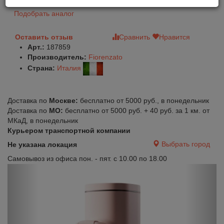
Подобрать аналог
Оставить отзыв
Сравнить
Нравится
Арт.:
187859
Производитель:
Fiorenzato
Страна:
Италия
Доставка по
Москве:
бесплатно от 5000 руб., в понедельник
Доставка по
МО:
бесплатно от 5000 руб. + 40 руб. за 1 км. от
МКаД, в понедельник
Курьером транспортной компании
Выбрать город
Не указана локация
Самовывоз из офиса пон. - пят. с 10.00 по 18.00
Previous
Next