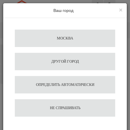
×
Ваш город
Вход
Главная
Кофемолки
Кофемолка ручная Fiorenzato Pietro Dusty Pink
МОСКВА
Каталог
Избранное
ДРУГОЙ ГОРОД
Сравнение
Корзина
ОПРЕДЕЛИТЬ АВТОМАТИЧЕСКИ
Кофемолка ручная
НЕ СПРАШИВАТЬ
Fiorenzato Pietro Dusty
Pink