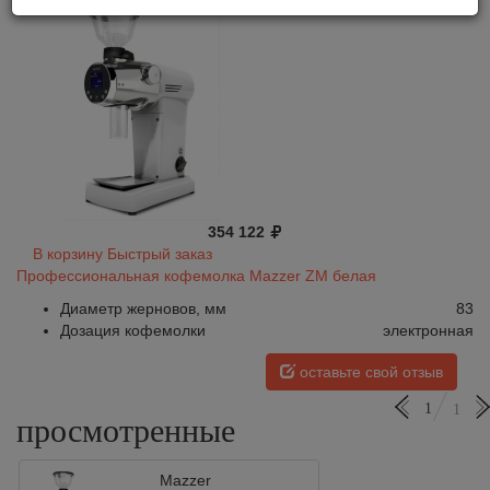
354 122
В корзину
Быстрый заказ
Профессиональная кофемолка Mazzer ZM белая
Диаметр жерновов, мм
83
Дозация кофемолки
электронная
оставьте свой отзыв
1
1
просмотренные
Mazzer