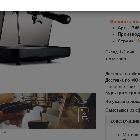
В корзину
Оставить от
Арт.:
1746
Производ
Страна:
И
Склад 1-2 дня:
в наличии
Доставка по
Мос
Доставка по
МО
в понедельник
Курьером тран
Не указана лок
Самовывоз из офи
конструкция
шин
Материа