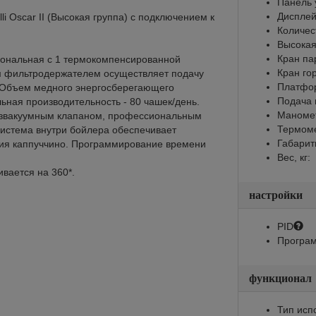
Панель 
Диспле
i Oscar II (Высокая группа) с подключением к
Количес
Высокая
Кран па
ональная с 1 термокомпенсированной
Кран го
м фильтродержателем осуществляет подачу
Платфор
. Объем медного энергосберегающего
Подача 
ьная производительность - 80 чашек/день.
Маноме
езвакуумным клапаном, профессиональным
Термом
истема внутри бойлера обеспечивает
Габарит
ния каппуччино. Программирование времени
Вес, кг:
вается на 360*.
настройки
PID
Програм
.
функционал
Тип исп