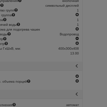
управления
кнопочная
й
символьный дисплей
тво групп
1
есть
 группа
ра
1
рячей воды
1
есть
ма для подогрева чашек
воды
Водопровод
нет
тр
есть
етр
ы ГхШхВ, мм:
400х300х408
13.00
есть
есть
. объема порций
олнения
автомат