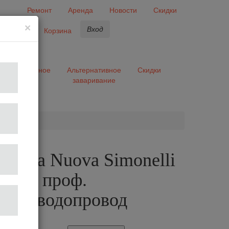
Ремонт
Аренда
Новости
Скидки
×
Вход
бранное
Корзина
ары
Разное
Альтернативное
Скидки
заваривание
та
шина Nuova Simonelli
I AD, проф.
стат, водопровод
49