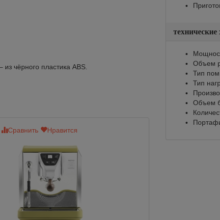
Пригото
технические
Мощност
Объем р
– из чёрного пластика ABS.
Тип по
Тип наг
Произво
Объем б
Количес
Портафи
Сравнить
Нравится
Сравнить
Нр