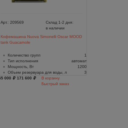
Арт.:
209569
Склад 1-2 дня:
Арт.:
209568
в наличии
Кофемашина Nuova Simonelli Oscar MOOD
Кофемашина Nuov
tank Guacamole
tank Tortora
Количество групп
1
Количество г
Тип исполнения
автомат
Тип исполне
Мощность, Вт
1200
Мощность, Вт
Объем резервуара для воды, л
3
Объем резерв
65 000
171 600
В корзину
150 000
168 276
Быстрый заказ