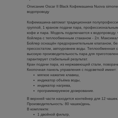
Описание Oscar II Black Кофемашина Nuova simonell
водопроводу
Кофемашина-автомат традиционная полупрофесси
группой, 1 краном подачи пара, профессиональны
кофе и пара. Модель подключается к водопроводу
бойлера с теплообменным стаканом - 2л. Максимал
Бойлер оснащён предохранительным клапаном, б
прессостатом, автоуровнем воды. Теплообменная с
высокую производительность пара для приготовле
гарантирует стабильный результат.
Кран подачи пара, из нержавеющей стали, поворачи
Кнопочная панель управления с подсветкой имеет:
мягкое нажатие клавиш,
индикатор объёма воды,
индикатор нагрева,
программируемое дозирование.
В верхней части находится контейнер для 12 чашек
Производительность: 80 чашек/день.
В комплекте:
1 двойной фильтр,