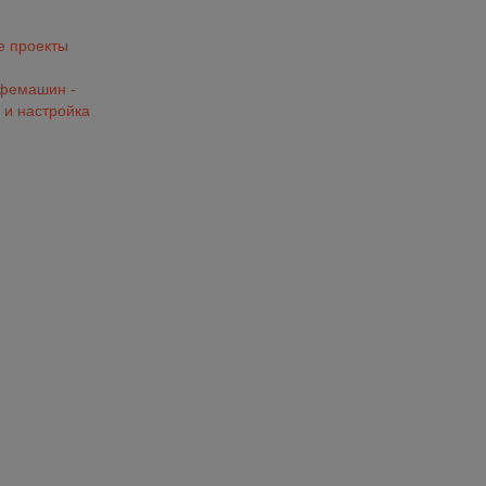
 проекты
офемашин -
 и настройка