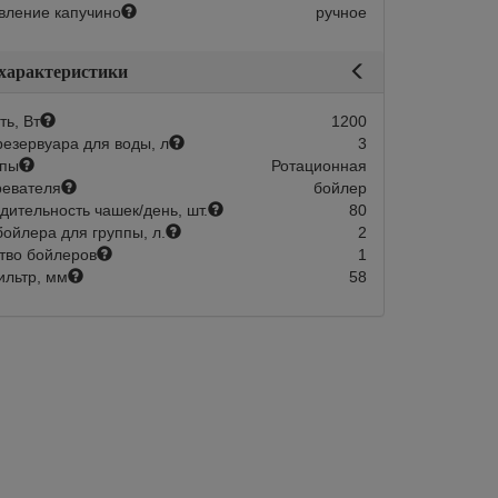
вление капучино
ручное
 характеристики
ь, Вт
1200
езервуара для воды, л
3
мпы
Ротационная
ревателя
бойлер
дительность чашек/день, шт.
80
ойлера для группы, л.
2
тво бойлеров
1
льтр, мм
58
авится
Сравнить
Нравится