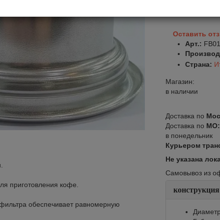
В корзину
Оставить от
Арт.:
FB01
Производ
Страна:
И
Магазин:
в наличии
Доставка по
Мос
Доставка по
МО
в понедельник
Курьером тран
Не указана лок
.
Самовывоз из офи
для приготовления кофе.
конструкция
афильтра обеспечивает равномерную
Диаметр