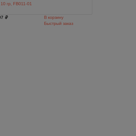
10 гр, FB011-01
22 гр, FB011-03
07
В корзину
407
Быстрый заказ