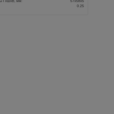
ы ГхШхВ, мм:
57х58х5
0.25