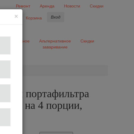
Ремонт
Аренда
Новости
Скидки
×
Вход
бранное
Корзина
ары
Разное
Альтернативное
Скидки
заваривание
та
а для портафильтра
58мм на 4 порции,
04