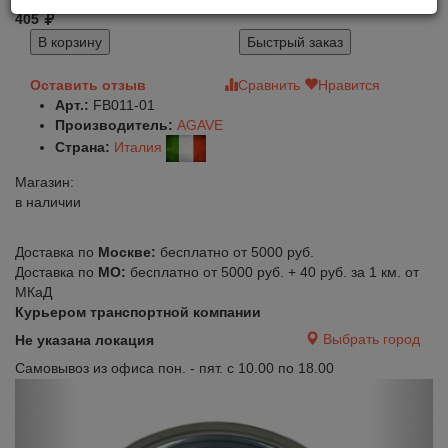
405
В корзину
Быстрый заказ
Оставить отзыв
Сравнить
Нравится
Арт.:
FB011-01
Производитель:
AGAVE
Страна:
Италия
Магазин:
в наличии
Доставка по
Москве:
бесплатно от 5000 руб.
Доставка по
МО:
бесплатно от 5000 руб. + 40 руб. за 1 км. от
МКаД
Курьером транспортной компании
Выбрать город
Не указана локация
Самовывоз из офиса пон. - пят. с 10.00 по 18.00
Previous
Next