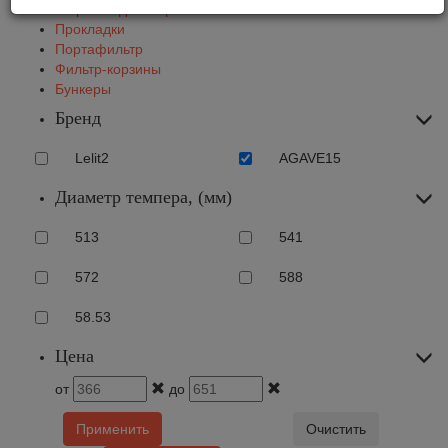
Жернова для кофемолок
Прокладки
Портафильтр
Фильтр-корзины
Бункеры
Бренд
Lelit
2
AGAVE
15
Диаметр темпера, (мм)
51
3
54
1
57
2
58
8
58.5
3
Цена
от
до
Применить
Очистить