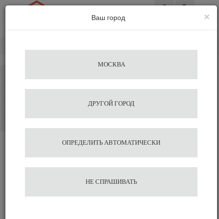
×
Ваш город
Вход
Главная
Запчасти
Фильтр-корзины
AGAVE
МОСКВА
Каталог
Избранное
ДРУГОЙ ГОРОД
Сравнение
Корзина
ОПРЕДЕЛИТЬ АВТОМАТИЧЕСКИ
НЕ СПРАШИВАТЬ
Фильтр-корзины AGAVE
Сменные фильтры