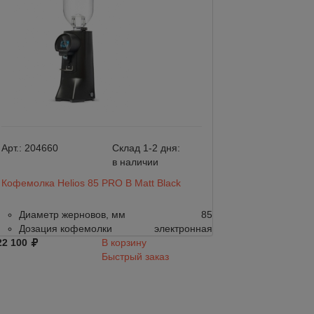
Арт.:
204660
Склад 1-2 дня:
Арт.:
204659
в наличии
Кофемолка Helios 85 PRO B Matt Black
Кофемолка Helio
Диаметр жерновов, мм
85
Диаметр жер
Дозация кофемолки
электронная
Дозация коф
22 100
В корзину
122 100
Быстрый заказ