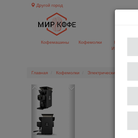
Другой город
доставк
Кофемашины
Кофемолки
Кофе&Чай
Ингредиент
Главная
Кофемолки
Электрические
Кофем
Previous
Next