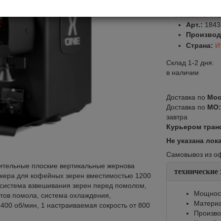
Оставить от
Арт.:
1843
Производ
Страна:
И
Склад 1-2 дня:
в наличии
Доставка по
Мос
Доставка по
МО
завтра
Курьером тран
Не указана лок
Самовывоз из офи
ительные плоские вертикальные жернова
технические
кера для кофейных зерен вместимостью 1200
я система взвешивания зерен перед помолом,
Мощност
птов помола, система охлаждения,
Материа
400 об/мин, 1 настраиваемая сокрость от 800
Произво