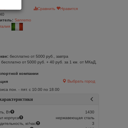
зыв
Сравнить
Нравится
40
итель:
Sanremo
талия
кве:
бесплатно от 5000 руб., завтра
:
бесплатно от 5000 руб. + 40 руб. за 1 км. от МКаД,
спортной компании
Выбрать город
ация
са пон. - пят. с 10.00 по 18.00
 характеристики
ь, Вт
1430
л корпуса
нержавеющая сталь
дительность, кг/час
3