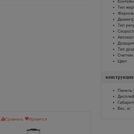
Контейне
Тип жер
Жернов
Диаметр
Тип рег
Скорост
Автомат
Дозация
Тип доз
Счетчик
Цвет
конструкция
Панель 
Диспле
Габарит
Вес, кг:
Сравнить
Нравится
Сравнить
Нр