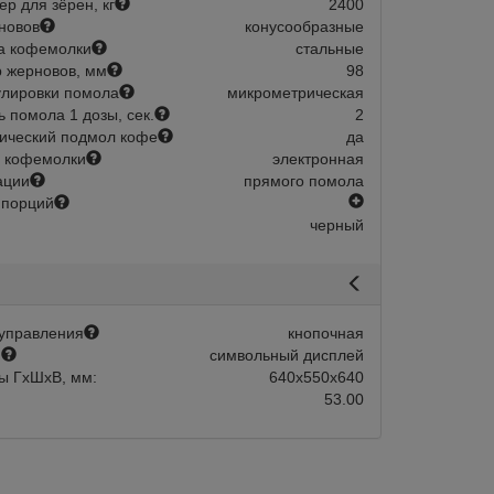
р для зёрен, кг
2400
новов
конусообразные
а кофемолки
стальные
 жерновов, мм
98
улировки помола
микрометрическая
ь помола 1 дозы, сек.
2
ический подмол кофе
да
 кофемолки
электронная
ации
прямого помола
есть
 порций
черный
управления
кнопочная
й
символьный дисплей
ы ГхШхВ, мм:
640х550х640
53.00
авится
Сравнить
Нравится