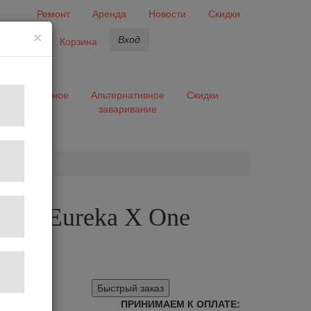
Ремонт
Аренда
Новости
Скидки
×
Вход
бранное
Корзина
ары
Разное
Альтернативное
Скидки
заваривание
та
лка Eureka X One
Быстрый заказ
ПРИНИМАЕМ К ОПЛАТЕ: