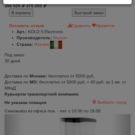
356 529
375 293
В корзину
Быстрый заказ
Оставить отзыв
Сравнить
Нравится
Арт.:
KOLD S Electronic
Производитель:
Mazzer
Страна:
Италия
Под заказ:
30 дней
Доставка по
Москве:
бесплатно от 5000 руб.
Доставка по
МО:
бесплатно от 5000 руб. + 40 руб. за 1 км. от
МКаД
Курьером транспортной компании
Выбрать город
Не указана локация
Самовывоз из офиса пон. - пят. с 10.00 по 18.00
Previous
Next