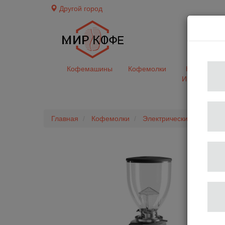
Другой город
доставк
Кофемашины
Кофемолки
Кофе&Чай
Ингредиент
Главная
Кофемолки
Электрические
Кофем