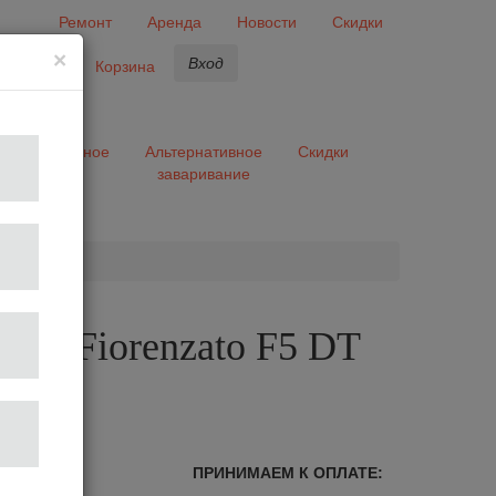
Ремонт
Аренда
Новости
Скидки
×
Вход
бранное
Корзина
ары
Разное
Альтернативное
Скидки
заваривание
та
лка Fiorenzato F5 DT
Grey
лог
ПРИНИМАЕМ К ОПЛАТЕ: