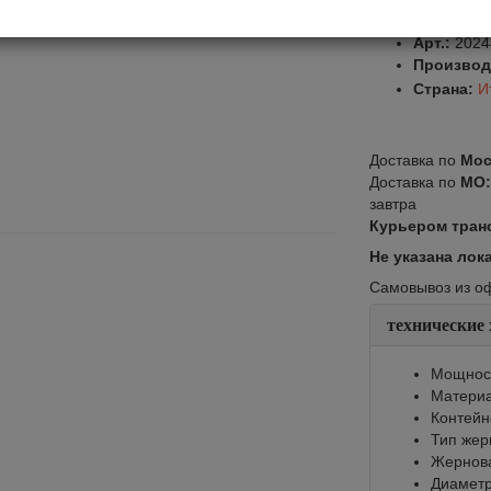
Оставить от
Арт.:
2024
Производ
Страна:
И
Доставка по
Мос
Доставка по
МО
завтра
Курьером тран
Не указана лок
Самовывоз из офи
технические
Мощност
Материа
Контейне
Тип жер
Жернов
Диаметр