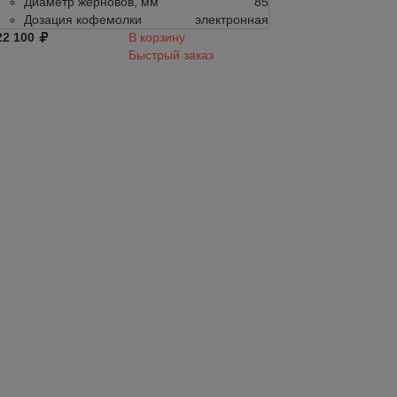
Диаметр жерновов, мм
85
Диаметр жер
Дозация кофемолки
электронная
Дозация коф
22 100
В корзину
122 100
Быстрый заказ