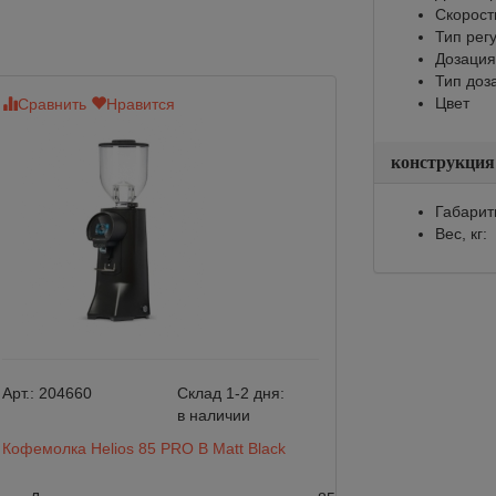
Скорост
Тип рег
Дозация
Тип доз
Цвет
Сравнить
Нравится
Сравнить
Нр
конструкция
Габарит
Вес, кг:
Арт.:
204660
Склад 1-2 дня:
Арт.:
204659
в наличии
Кофемолка Helios 85 PRO B Matt Black
Кофемолка Helio