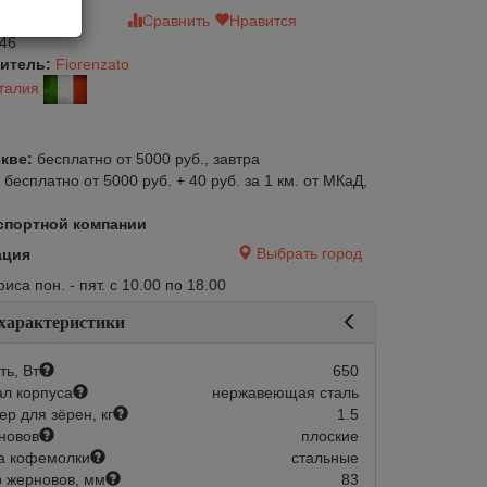
зыв
Сравнить
Нравится
46
итель:
Fiorenzato
талия
кве:
бесплатно от 5000 руб., завтра
:
бесплатно от 5000 руб. + 40 руб. за 1 км. от МКаД,
спортной компании
Выбрать город
ация
са пон. - пят. с 10.00 по 18.00
 характеристики
ь, Вт
650
л корпуса
нержавеющая сталь
р для зёрен, кг
1.5
новов
плоские
а кофемолки
стальные
 жерновов, мм
83