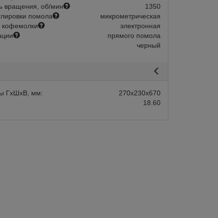
ь вращения, об/мин
1350
улировки помола
микрометрическая
 кофемолки
электронная
ации
прямого помола
черный
авится
Сравнить
Нравится
ы ГхШхВ, мм:
270х230х670
18.60
Склад 1-2 дня:
Арт.:
204418
Склад 1-2 
в наличии
в наличии
s 85 PRO B White
Кофемолка Mignon Specialita Smar
Terracotta