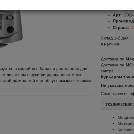
Оставить от
Арт.:
2024
Производ
Страна:
И
Склад 1-2 дня:
в наличии
Доставка по
Мос
Доставка по
МО
зуется в кофейнях, барах и ресторанах для
завтра
ным дисплеем с русифицированным меню,
Курьером тран
ческой дозировкой и необнуляемым счетчиком
Не указана лок
Самовывоз из офи
технические
Мощност
Материа
Контейне