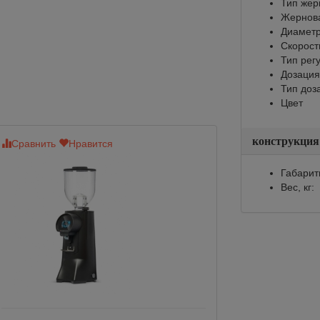
Тип жер
Жернов
Диаметр
Скорост
Тип рег
Дозация
Тип доз
Цвет
конструкция
Сравнить
Нравится
Сравнить
Нр
Габарит
Вес, кг: