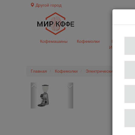
Другой город
доставк
Кофемашины
Кофемолки
Кофе&Чай
Ингредиент
Главная
Кофемолки
Электрические
Кофем
Previous
Next