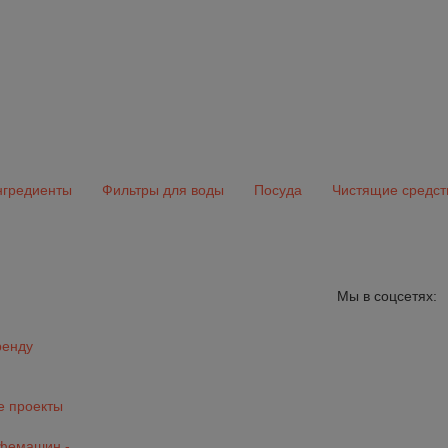
гредиенты
Фильтры для воды
Посуда
Чистящие средст
Мы в соцсетях:
ренду
 проекты
офемашин -