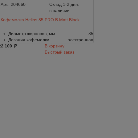
Арт.:
204660
Склад 1-2 дня:
Арт.:
204659
в наличии
Кофемолка Helios 85 PRO B Matt Black
Кофемолка Helio
Диаметр жерновов, мм
85
Диаметр жер
Дозация кофемолки
электронная
Дозация коф
22 100
В корзину
122 100
Быстрый заказ