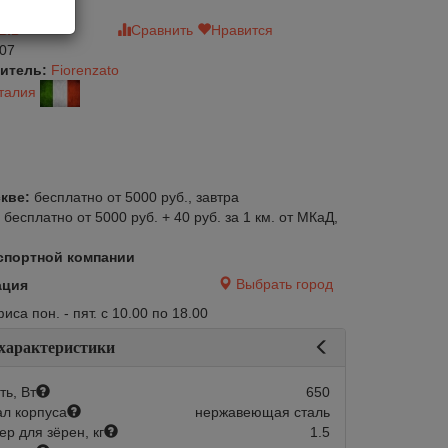
зыв
Сравнить
Нравится
07
итель:
Fiorenzato
талия
кве:
бесплатно от 5000 руб., завтра
:
бесплатно от 5000 руб. + 40 руб. за 1 км. от МКаД,
спортной компании
Выбрать город
ация
са пон. - пят. с 10.00 по 18.00
 характеристики
ь, Вт
650
л корпуса
нержавеющая сталь
р для зёрен, кг
1.5