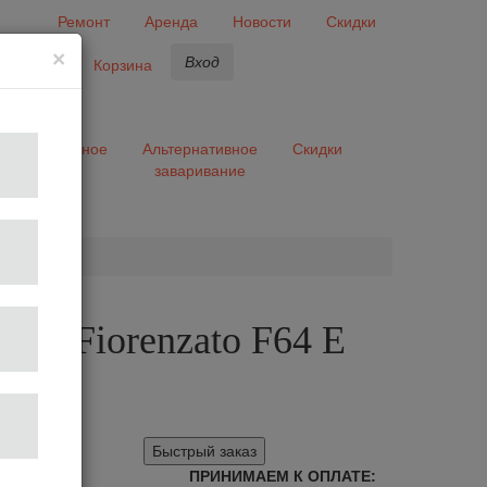
Ремонт
Аренда
Новости
Скидки
×
Вход
бранное
Корзина
ары
Разное
Альтернативное
Скидки
заваривание
та
лка Fiorenzato F64 E
Grey
Быстрый заказ
ПРИНИМАЕМ К ОПЛАТЕ: