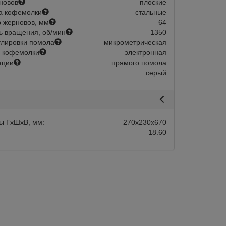
новов
плоские
а кофемолки
стальные
 жерновов, мм
64
ь вращения, об/мин
1350
улировки помола
микрометрическая
 кофемолки
электронная
ации
прямого помола
серый
авится
Сравнить
Нравится
ы ГхШхВ, мм:
270х230х670
18.60