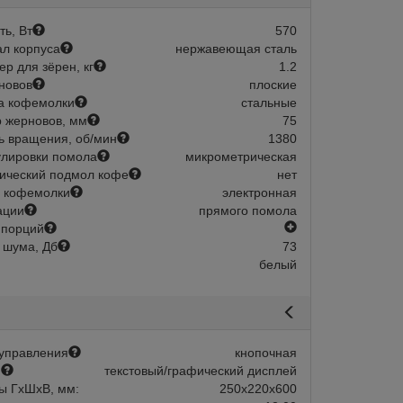
ь, Вт
570
л корпуса
нержавеющая сталь
р для зёрен, кг
1.2
новов
плоские
а кофемолки
стальные
 жерновов, мм
75
ь вращения, об/мин
1380
улировки помола
микрометрическая
ический подмол кофе
нет
Склад 1-2 дня:
Арт.:
204418
Склад 1-2 
 кофемолки
электронная
в наличии
в наличии
ации
прямого помола
есть
 порций
s 85 PRO B White
Кофемолка Mignon Specialita Smar
 шума, Дб
73
Terracotta
белый
новов, мм
85
емолки
электронная
Диаметр жерновов, мм
В корзину
Дозация кофемолки
эл
Быстрый заказ
56 626
В корзину
Быстрый зака
управления
кнопочная
й
текстовый/графический дисплей
ы ГхШхВ, мм:
250х220х600