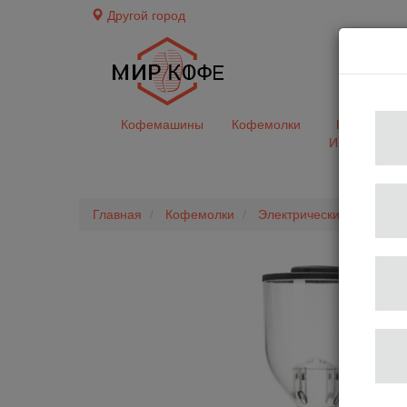
Другой город
доставк
Кофемашины
Кофемолки
Кофе&Чай
Ингредиент
Главная
Кофемолки
Электрические
Кофемо