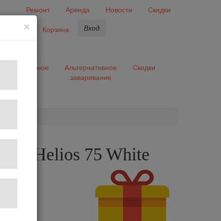
Ремонт
Аренда
Новости
Скидки
×
Вход
бранное
Корзина
ары
Разное
Альтернативное
Скидки
заваривание
та
лка Helios 75 White