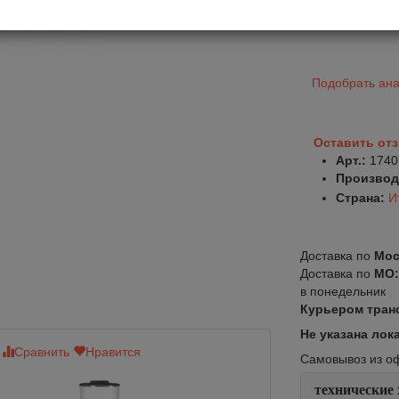
Подобрать ана
Оставить от
Арт.:
1740
Производ
Страна:
И
Доставка по
Мос
Доставка по
МО
в понедельник
Курьером тран
Не указана лок
Сравнить
Нравится
Сравнить
Нр
Самовывоз из офи
технические