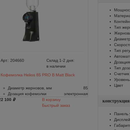
Мощност
Материа
Контейне
Тип жер
Жернов
Диаметр
Скорост
Тип рег
Автомат
Арт.:
204660
Склад 1-2 дня:
Арт.:
204659
Дозация
в наличии
Тип доз
Счетчик
Кофемолка Helios 85 PRO B Matt Black
Кофемолка Helio
Уровень
Цвет
Диаметр жерновов, мм
85
Диаметр жер
Дозация кофемолки
электронная
Дозация коф
22 100
В корзину
122 100
конструкция
Быстрый заказ
Панель 
Диспле
Габарит