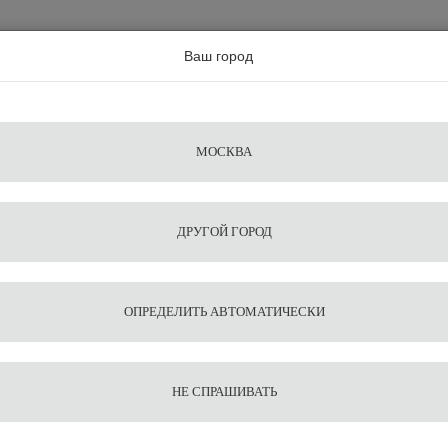
а по всей россии
Ваш город
Поиск
Сравнение
Из
Фильтры
Посуда
Чистящие
Запчасти
Аксессу
МОСКВА
ы
для
средства
для
воды
барис
ДРУГОЙ ГОРОД
лка Helios 75 White
1
11
Кофемо
ОПРЕДЕЛИТЬ АВТОМАТИЧЕСКИ
НЕ СПРАШИВАТЬ