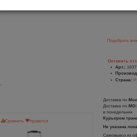
Подобрать ана
Оставить от
Арт.:
1637
Производ
Страна:
И
Доставка по
Мос
Доставка по
МО
в понедельник
Курьером тран
Сравнить
Нравится
Сравнить
Нр
Не указана лок
Самовывоз из офи