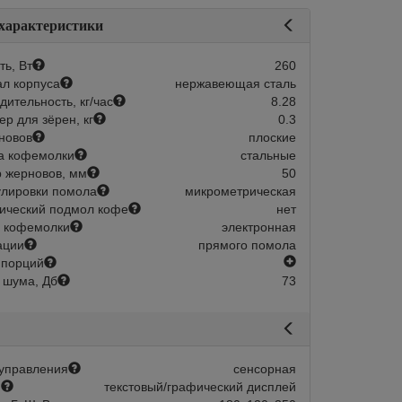
 характеристики
ь, Вт
260
л корпуса
нержавеющая сталь
дительность, кг/час
8.28
р для зёрен, кг
0.3
новов
плоские
а кофемолки
стальные
 жерновов, мм
50
Склад 1-2 дня:
Арт.:
204418
Склад 1-2 
улировки помола
микрометрическая
в наличии
в наличии
ический подмол кофе
нет
 кофемолки
электронная
s 85 PRO B White
Кофемолка Mignon Specialita Smar
ации
прямого помола
Terracotta
есть
 порций
новов, мм
85
 шума, Дб
73
емолки
электронная
Диаметр жерновов, мм
В корзину
Дозация кофемолки
эл
Быстрый заказ
56 626
В корзину
Быстрый зака
управления
сенсорная
й
текстовый/графический дисплей