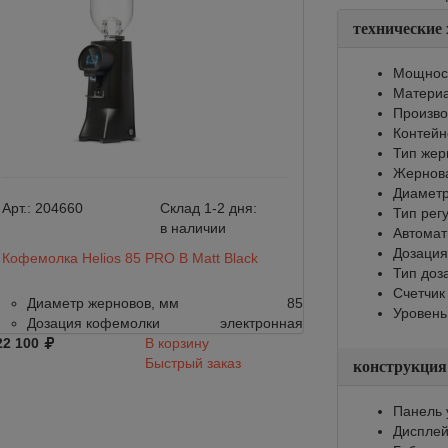
технические
Мощност
Материа
Произво
Контейне
Тип жер
Жернов
Диаметр
Арт.:
204660
Склад 1-2 дня:
Арт.:
204659
Тип рег
в наличии
Автомат
Дозация
Кофемолка Helios 85 PRO B Matt Black
Кофемолка Helio
Тип доз
Счетчик
Диаметр жерновов, мм
85
Диаметр жер
Уровень
Дозация кофемолки
электронная
Дозация коф
22 100
В корзину
122 100
Быстрый заказ
конструкция
Панель 
Диспле