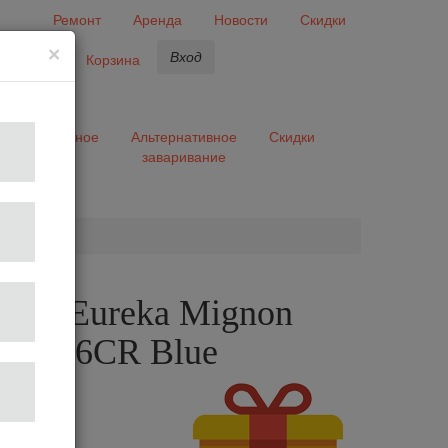
Ремонт
Аренда
Новости
Скидки
×
Вход
бранное
Корзина
ары
Разное
Альтернативное
Скидки
заваривание
та
лка Eureka Mignon
o 50 16CR Blue