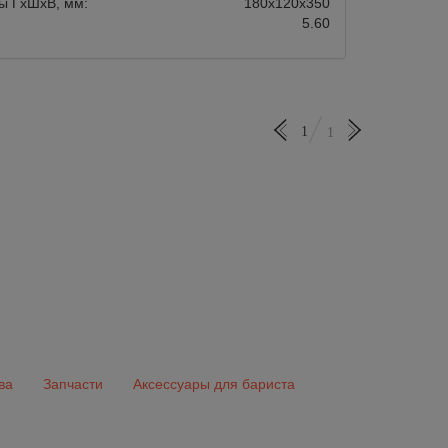
ы ГхШхВ, мм:
180х120х350
5.60
1
1
ва
Запчасти
Аксессуары для бариста