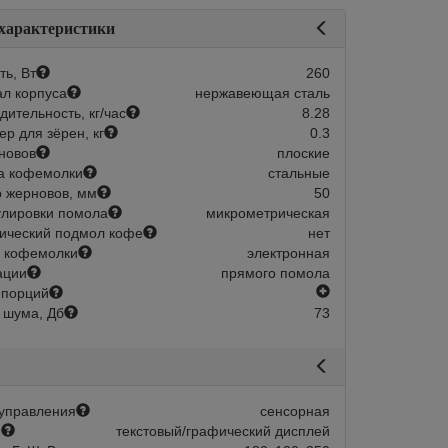
 характеристики
ь, Вт
260
л корпуса
нержавеющая сталь
дительность, кг/час
8.28
р для зёрен, кг
0.3
новов
плоские
а кофемолки
стальные
 жерновов, мм
50
Склад 1-2 дня:
Арт.:
204418
Склад 1-2 
улировки помола
микрометрическая
в наличии
в наличии
ический подмол кофе
нет
 кофемолки
электронная
s 85 PRO B White
Кофемолка Mignon Specialita Smar
ации
прямого помола
Terracotta
есть
 порций
новов, мм
85
 шума, Дб
73
емолки
электронная
Диаметр жерновов, мм
В корзину
Дозация кофемолки
эл
Быстрый заказ
56 626
В корзину
Быстрый зака
управления
сенсорная
й
текстовый/графический дисплей