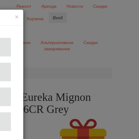
Ремонт
Аренда
Новости
Скидки
×
Вход
бранное
Корзина
ары
Разное
Альтернативное
Скидки
заваривание
та
лка Eureka Mignon
o 50 16CR Grey