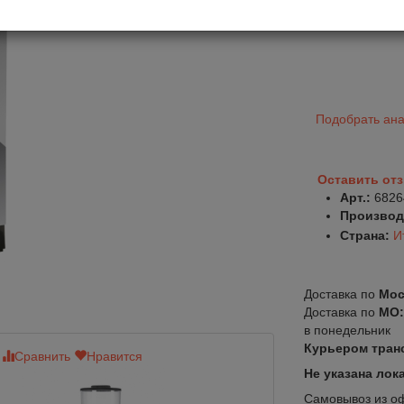
Подобрать ана
Оставить от
Арт.:
6826
Производ
Страна:
И
Доставка по
Мос
Доставка по
МО
в понедельник
Курьером тран
Сравнить
Нравится
Сравнить
Нр
Не указана лок
Самовывоз из офи