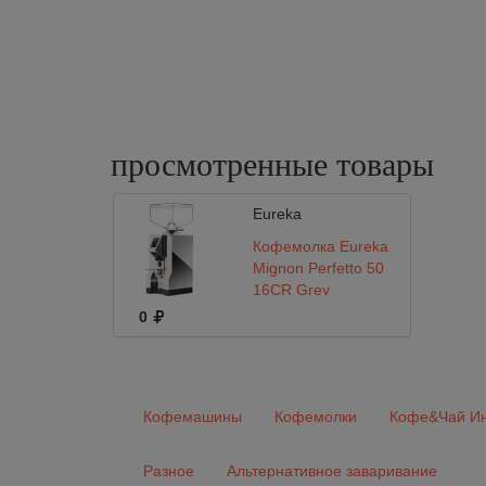
просмотренные
товары
Eureka
Кофемолка Eureka
Mignon Perfetto 50
16CR Grey
0
Кофемашины
Кофемолки
Кофе&Чай Ин
Разное
Альтернативное заваривание