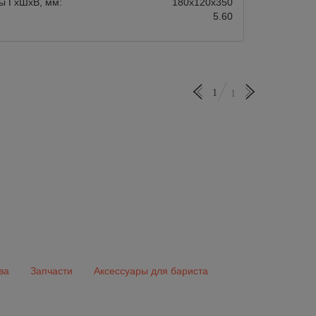
ы ГхШхВ, мм:
180х120х350
5.60
1
1
ва
Запчасти
Аксессуары для бариста