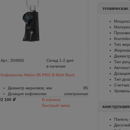
технические
Мощност
Материа
Произво
Контейне
Тип жер
Жернов
Диаметр
Арт.:
204660
Склад 1-2 дня:
Арт.:
204659
Тип рег
в наличии
Автомат
Дозация
Кофемолка Helios 85 PRO B Matt Black
Кофемолка Helio
Тип доз
Счетчик
Диаметр жерновов, мм
85
Диаметр жер
Уровень
Дозация кофемолки
электронная
Дозация коф
22 100
В корзину
122 100
Быстрый заказ
конструкция
Панель 
Диспле