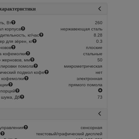
 характеристики
ь, Вт
260
л корпуса
нержавеющая сталь
дительность, кг/час
8.28
р для зёрен, кг
0.3
новов
плоские
а кофемолки
стальные
 жерновов, мм
50
Склад 1-2 дня:
Арт.:
204418
Склад 1-2 
улировки помола
микрометрическая
в наличии
в наличии
ический подмол кофе
нет
 кофемолки
электронная
s 85 PRO B White
Кофемолка Mignon Specialita Smar
ации
прямого помола
Terracotta
есть
 порций
новов, мм
85
 шума, Дб
73
емолки
электронная
Диаметр жерновов, мм
В корзину
Дозация кофемолки
эл
Быстрый заказ
56 626
В корзину
Быстрый зака
управления
сенсорная
й
текстовый/графический дисплей