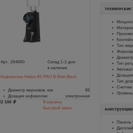
технические
Мощност
Материа
Произво
Контейне
Тип жер
Жернов
Диаметр
Арт.:
204660
Склад 1-2 дня:
Арт.:
204659
Тип рег
в наличии
Автомат
Дозация
Кофемолка Helios 85 PRO B Matt Black
Кофемолка Helio
Тип доз
Счетчик
Диаметр жерновов, мм
85
Диаметр жер
Уровень
Дозация кофемолки
электронная
Дозация коф
22 100
В корзину
122 100
Быстрый заказ
конструкция
Панель 
Диспле