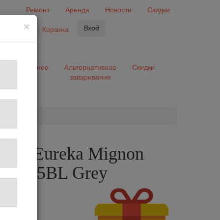
Ремонт
Аренда
Новости
Скидки
×
Вход
бранное
Корзина
ары
Разное
Альтернативное
Скидки
заваривание
та
лка Eureka Mignon
o 50 15BL Grey