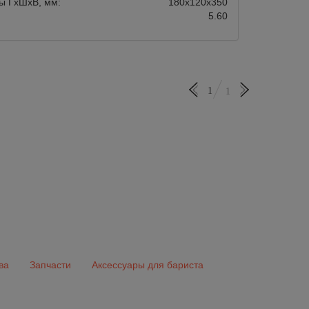
ы ГхШхВ, мм:
180х120х350
5.60
1
1
ва
Запчасти
Аксессуары для бариста