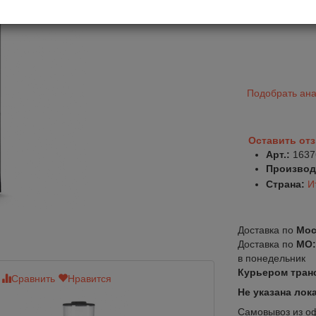
Подобрать ана
Оставить от
Арт.:
1637
Производ
Страна:
И
Доставка по
Мос
Доставка по
МО
в понедельник
Курьером тран
Сравнить
Нравится
Сравнить
Нр
Не указана лок
Самовывоз из офи