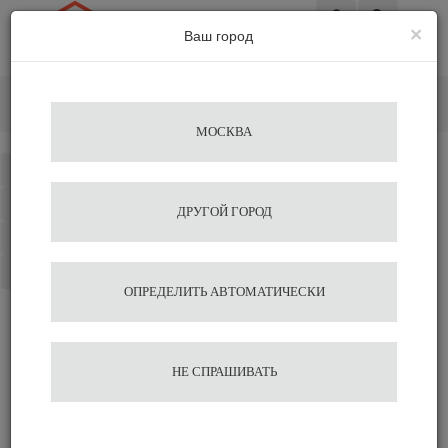
×
Ваш город
Вход
Главная
Кофемолки
Электрические
Кофемолка Baratza SETTE 270Wi
МОСКВА
Каталог
Избранное
ДРУГОЙ ГОРОД
Сравнение
Корзина
ОПРЕДЕЛИТЬ АВТОМАТИЧЕСКИ
Кофемолка Baratza SETTE
НЕ СПРАШИВАТЬ
270Wi