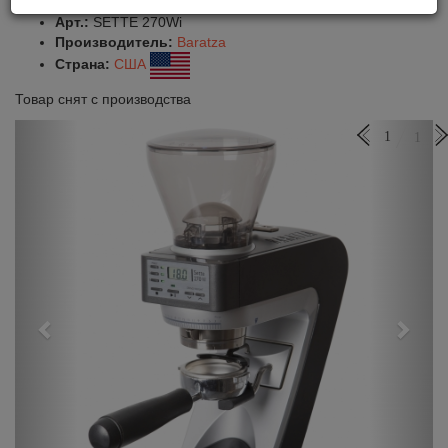
Оставить отзыв
Сравнить
Нравится
Арт.:
SETTE 270Wi
Производитель:
Baratza
Страна:
США
Товар снят с производства
Previous
Next
1
1