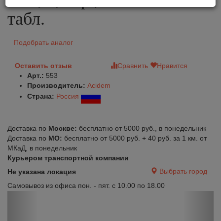
табл.
Подобрать аналог
Оставить отзыв
Сравнить
Нравится
Арт.:
553
Производитель:
Acidem
Страна:
Россия
Доставка по
Москве:
бесплатно от 5000 руб., в понедельник
Доставка по
МО:
бесплатно от 5000 руб. + 40 руб. за 1 км. от
МКаД, в понедельник
Курьером транспортной компании
Выбрать город
Не указана локация
Самовывоз из офиса пон. - пят. с 10.00 по 18.00
Previous
Next