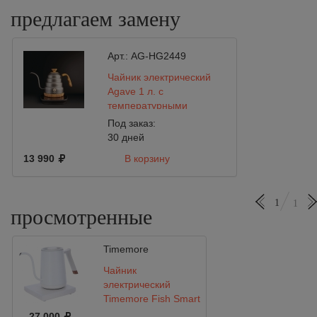
предлагаем замену
Арт.:
AG-HG2449
Чайник электрический
Agave 1 л. c
температурными
режимами
Под заказ:
30 дней
13 990
В корзину
1
1
просмотренные
Timemore
Чайник
электрический
Timemore Fish Smart
600 мл,
27 000