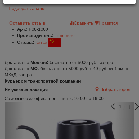
Подобрать аналог
Оставить отзыв
Сравнить
Нравится
Арт.:
F08-1000
Производитель:
Timemore
Страна:
Китай
Доставка по
Москве:
бесплатно от 5000 руб., завтра
Доставка по
МО:
бесплатно от 5000 руб. + 40 руб. за 1 км. от
МКаД, завтра
Курьером транспортной компании
Выбрать город
Не указана локация
Самовывоз из офиса пон. - пят. с 10.00 по 18.00
Previous
Next
1
1