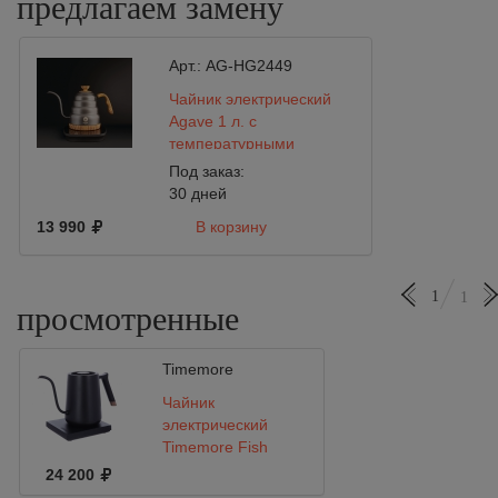
предлагаем замену
Арт.:
AG-HG2449
Чайник электрический
Agave 1 л. c
температурными
режимами
Под заказ:
30 дней
13 990
В корзину
1
1
просмотренные
Timemore
Чайник
электрический
Timemore Fish
Smart, 800 мл
24 200
Чёрный