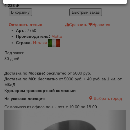
4 233
В корзину
Быстрый заказ
Оставить отзыв
Сравнить
Нравится
Арт.:
7750
Производитель:
Motta
Страна:
Италия
Под заказ:
30 дней
Доставка по
Москве:
бесплатно от 5000 руб.
Доставка по
МО:
бесплатно от 5000 руб. + 40 руб. за 1 км. от
МКаД
Курьером транспортной компании
Выбрать город
Не указана локация
Самовывоз из офиса пон. - пят. с 10.00 по 18.00
Previous
Next