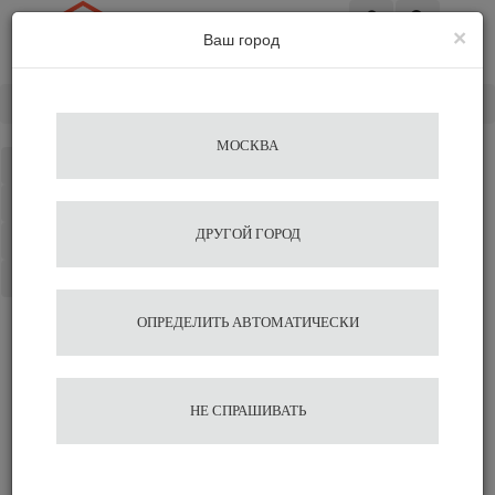
×
Ваш город
Вход
Главная
Разное
Молочник Aurora 1000 мл. Motta
МОСКВА
Каталог
Избранное
ДРУГОЙ ГОРОД
Сравнение
Корзина
ОПРЕДЕЛИТЬ АВТОМАТИЧЕСКИ
Молочник Aurora 1000 мл.
Motta
НЕ СПРАШИВАТЬ
3 292
В корзину
Быстрый заказ