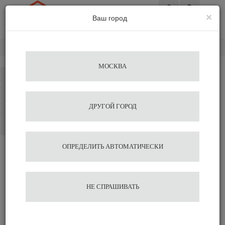
×
Ваш город
Вход
Главная
Разное
ПЕЧЬ КОНВЕКЦИОННАЯ UNOX XF023
МОСКВА
Каталог
Избранное
ДРУГОЙ ГОРОД
Сравнение
Корзина
ОПРЕДЕЛИТЬ АВТОМАТИЧЕСКИ
ПЕЧЬ
КОНВЕКЦИОННАЯ
НЕ СПРАШИВАТЬ
UNOX XF023
55 000