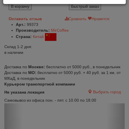
В корзину
Быстрый заказ
Оставить отзыв
Сравнить
Нравится
Арт.:
99373
Производитель:
MirCoffee
Страна:
Китай
Склад 1-2 дня:
в наличии
Доставка по
Москве:
бесплатно от 5000 руб., в понедельник
Доставка по
МО:
бесплатно от 5000 руб. + 40 руб. за 1 км. от
МКаД, в понедельник
Курьером транспортной компании
Выбрать город
Не указана локация
Самовывоз из офиса пон. - пят. с 10.00 по 18.00
Previous
Next