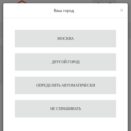
×
Ваш город
Вход
Главная
Разное
Темпер автоматический Eureka DISCO Black
МОСКВА
Каталог
Избранное
ДРУГОЙ ГОРОД
Сравнение
Корзина
ОПРЕДЕЛИТЬ АВТОМАТИЧЕСКИ
Темпер автоматический
НЕ СПРАШИВАТЬ
Eureka DISCO Black
53 200