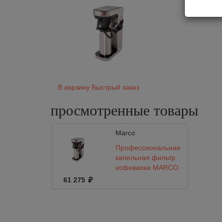
В корзину
Быстрый заказ
просмотренные
товары
Marco
Профессиональная
капельная фильтр
кофеварка MARCO
BRU F60 M (без
61 275
термоса)