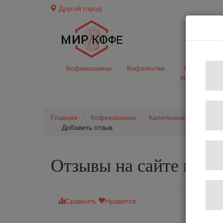
Другой город
доставк
Кофемашины
Кофемолки
Кофе&Чай
Ингредиент
Главная
Кофемашины
Капельные фильтрова
Добавить отзыв
Отзывы на сайте мир
Сравнить
Нравится
Професс