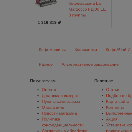
Кофемашина La
Marzocco FB/80 EE
3 группы
полуавтомат
1 316 819
Кофемашины
Кофемолки
Кофе&Чай Ин
Разное
Альтернативное заваривание
Покупателям
Полезное
Оплата
Статьи
Доставка и возврат
Подбор по б
Пункты самовывоза
Карта сайта
О магазине
Контакты
Новости магазина
Выполненные
Политика
Акция
конфиденциальности
Установка к
Согласие на обработку
подключение