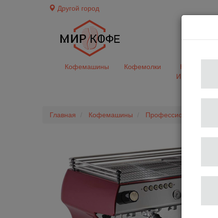
Другой город
доставк
Кофемашины
Кофемолки
Кофе&Чай
Ингредиент
Главная
Кофемашины
Профессиональные 