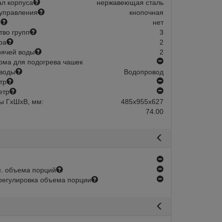
л корпуса
нержавеющая сталь
управления
кнопочная
й
нет
тво групп
3
ра
2
рячей воды
2
нет
ма для подогрева чашек
воды
Водопровод
нет
тр
нет
етр
ы ГхШхВ, мм:
485х955х627
74.00
нет
нет
. объема порций
нет
регулировка объема порции