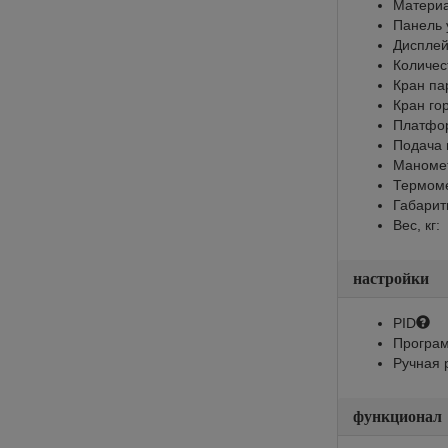
Материа
Панель 
Диспле
Количес
Кран па
Кран го
Платфор
Подача 
Маноме
Термом
Габарит
Вес, кг:
настройки
PID
Програм
Ручная 
функционал