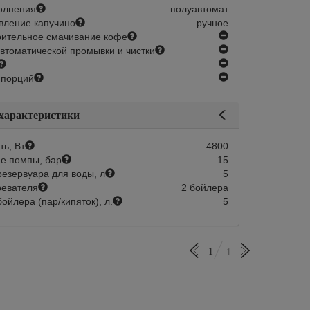
олнения
полуавтомат
вление капучино
ручное
нет
ительное смачивание кофе
нет
втоматической промывки и чистки
нет
нет
 порций
 характеристики
ь, Вт
4800
е помпы, бар
15
езервуара для воды, л
5
ревателя
2 бойлера
ойлера (пар/кипяток), л.
5
1
1