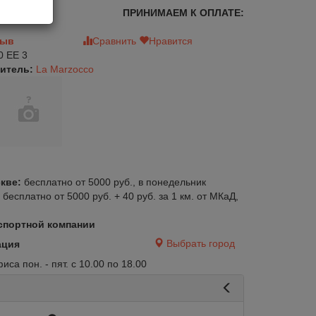
ПРИНИМАЕМ К ОПЛАТЕ:
зыв
Сравнить
Нравится
0 EE 3
итель:
La Marzocco
кве:
бесплатно от 5000 руб., в понедельник
:
бесплатно от 5000 руб. + 40 руб. за 1 км. от МКаД,
спортной компании
Выбрать город
ация
са пон. - пят. с 10.00 по 18.00