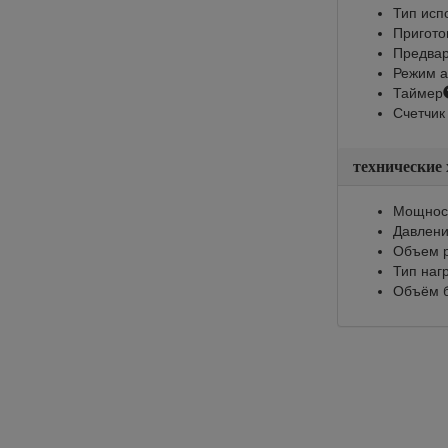
Тип исп
Пригото
Предвар
Режим а
Таймер
Счетчик
технические
Мощност
Давлени
Объем р
Тип наг
Объём б