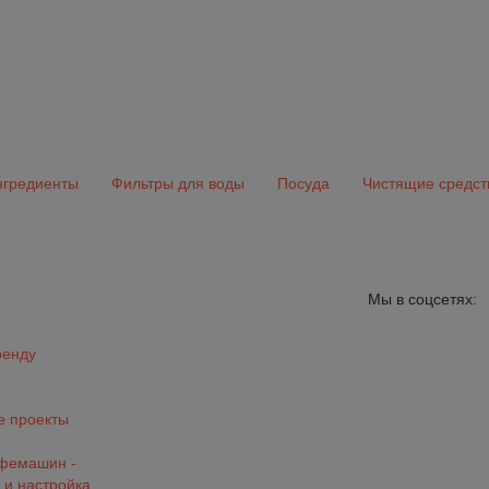
гредиенты
Фильтры для воды
Посуда
Чистящие средст
Мы в соцсетях:
ренду
 проекты
офемашин -
 и настройка