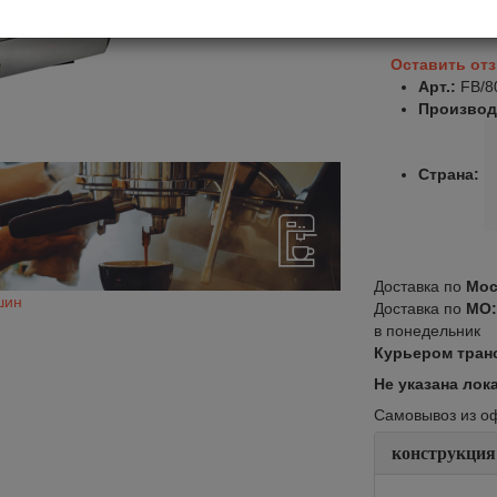
Оставить от
Арт.:
FB/8
Производ
Страна:
Доставка по
Мос
шин
Доставка по
МО
в понедельник
Курьером тран
Не указана лок
Самовывоз из офи
конструкция