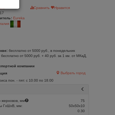
зыв
Сравнить
Нравится
17
итель:
Eureka
талия
кве:
бесплатно от 5000 руб., в понедельник
:
бесплатно от 5000 руб. + 40 руб. за 1 км. от МКаД,
спортной компании
Выбрать город
ация
са пон. - пят. с 10.00 по 18.00
авится
Сравнить
Нравится
Нет в наличии
 жерновов, мм
75
ы ГхШхВ, мм:
50х50х10
0.30