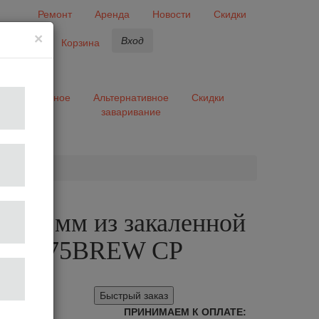
Ремонт
Аренда
Новости
Скидки
×
Вход
бранное
Корзина
ары
Разное
Альтернативное
Скидки
заваривание
та
а 75 мм из закаленной
 MAC75BREW CP
Быстрый заказ
ПРИНИМАЕМ К ОПЛАТЕ: