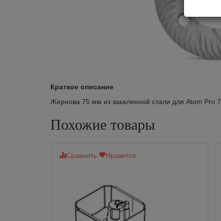
Краткое описание
Жернова 75 мм из закаленной стали для Atom Pro 7
Похожие товары
Сравнить
Нравится