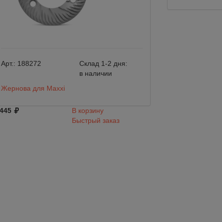
Арт.:
188272
Склад 1-2 дня:
Арт.:
179027
в наличии
Жернова для Maxxi
Жернова стандар
закаленной стал
 445
В корзину
Быстрый заказ
8 500