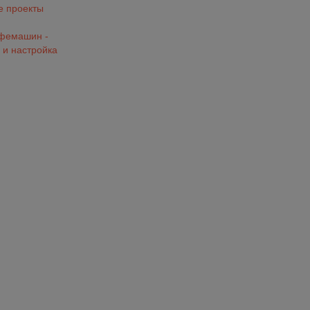
 проекты
офемашин -
 и настройка