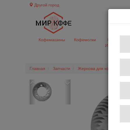
Другой город
доставк
Кофемашины
Кофемолки
Кофе&Чай
Ингредиент
Главная
Запчасти
Жернова для кофемолок
Previous
Next