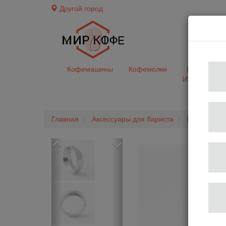
Другой город
доставк
Кофемашины
Кофемолки
Кофе&Чай
Ингредиент
Главная
Аксессуары для бариста
Воронки дл
Previous
Next