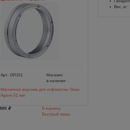
Габарит
Вес, кг:
Арт.:
DR151
Магазин:
Арт.:
DR031-58
в наличии
Магнитная воронка для кофемолки Silver
Магнитная ворон
Agave 51 мм
Agave 58 мм
 505
В корзину
537
Быстрый заказ