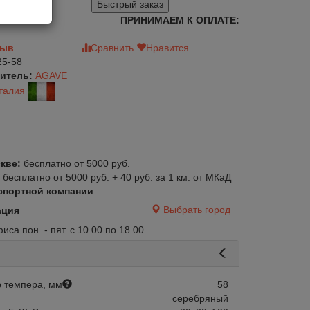
Быстрый заказ
ПРИНИМАЕМ К ОПЛАТЕ:
зыв
Сравнить
Нравится
5-58
итель:
AGAVE
талия
кве:
бесплатно от 5000 руб.
:
бесплатно от 5000 руб. + 40 руб. за 1 км. от МКаД
спортной компании
Выбрать город
ация
са пон. - пят. с 10.00 по 18.00
 темпера, мм
58
серебряный
авится
Сравнить
Нравится