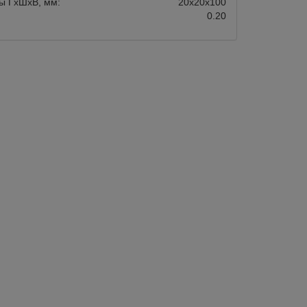
ы ГхШхВ, мм:
20х20х100
0.20
Магазин:
Арт.:
DR029-51
Под заказ:
В пути
30 дней
ка для кофемолки Gold
Магнитная воронка для кофемолки
Agave 51 мм
В корзину
537
В корзину
Быстрый заказ
Быстрый зака