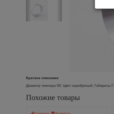
Краткое описание
Диаметр темпера 58; Цвет серебряный; Габариты Гх
Похожие товары
Сравнить
Нравится