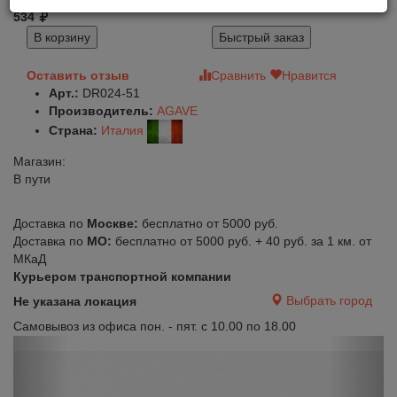
534
В корзину
Быстрый заказ
Оставить отзыв
Сравнить
Нравится
Арт.:
DR024-51
Производитель:
AGAVE
Страна:
Италия
Магазин:
В пути
Доставка по
Москве:
бесплатно от 5000 руб.
Доставка по
МО:
бесплатно от 5000 руб. + 40 руб. за 1 км. от
МКаД
Курьером транспортной компании
Выбрать город
Не указана локация
Самовывоз из офиса пон. - пят. с 10.00 по 18.00
Previous
Next