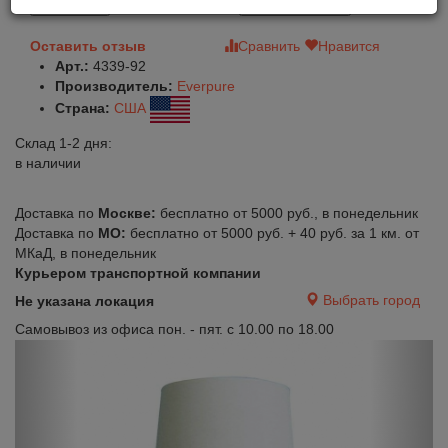
В корзину
Быстрый заказ
Оставить отзыв
Сравнить
Нравится
Арт.:
4339-92
Производитель:
Everpure
Страна:
США
Склад 1-2 дня:
в наличии
Доставка по
Москве:
бесплатно от 5000 руб., в понедельник
Доставка по
МО:
бесплатно от 5000 руб. + 40 руб. за 1 км. от
МКаД, в понедельник
Курьером транспортной компании
Выбрать город
Не указана локация
Самовывоз из офиса пон. - пят. с 10.00 по 18.00
Previous
Next