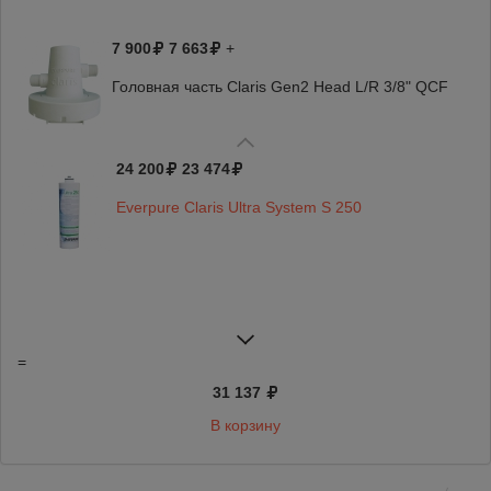
7 900
7 663
+
Головная часть Claris Gen2 Head L/R 3/8" QCF
24 200
23 474
Everpure Claris Ultra System S 250
16 931
15 746
=
Фильтр для воды Everpure Claris Ultra 500-M
31 137
В корзину